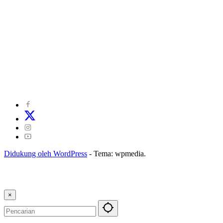
©
2024
zonakepri.com |
Tentang Kami
|
Redaksi
|
Disclaimer
|
Kode Perilaku Perusahaan Pers
|
Pedoman Media Cyber
|
Visi Misi
|
Kode Etik Jurnalistik
|
Pedoman Pemberitaan Ramah Anak
Didukung oleh WordPress
-
Tema: wpmedia.
×