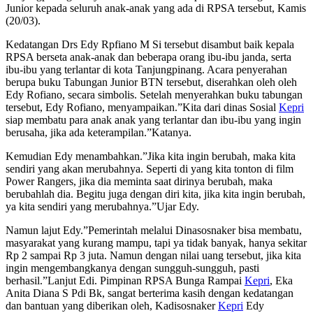
Junior kepada seluruh anak-anak yang ada di RPSA tersebut, Kamis
(20/03).
Kedatangan Drs Edy Rpfiano M Si tersebut disambut baik kepala
RPSA berseta anak-anak dan beberapa orang ibu-ibu janda, serta
ibu-ibu yang terlantar di kota Tanjungpinang. Acara penyerahan
berupa buku Tabungan Junior BTN tersebut, diserahkan oleh oleh
Edy Rofiano, secara simbolis. Setelah menyerahkan buku tabungan
tersebut, Edy Rofiano, menyampaikan.”Kita dari dinas Sosial
Kepri
siap membatu para anak anak yang terlantar dan ibu-ibu yang ingin
berusaha, jika ada keterampilan.”Katanya.
Kemudian Edy menambahkan.”Jika kita ingin berubah, maka kita
sendiri yang akan merubahnya. Seperti di yang kita tonton di film
Power Rangers, jika dia meminta saat dirinya berubah, maka
berubahlah dia. Begitu juga dengan diri kita, jika kita ingin berubah,
ya kita sendiri yang merubahnya.”Ujar Edy.
Namun lajut Edy.”Pemerintah melalui Dinasosnaker bisa membatu,
masyarakat yang kurang mampu, tapi ya tidak banyak, hanya sekitar
Rp 2 sampai Rp 3 juta. Namun dengan nilai uang tersebut, jika kita
ingin mengembangkanya dengan sungguh-sungguh, pasti
berhasil.”Lanjut Edi. Pimpinan RPSA Bunga Rampai
Kepri
, Eka
Anita Diana S Pdi Bk, sangat berterima kasih dengan kedatangan
dan bantuan yang diberikan oleh, Kadisosnaker
Kepri
Edy