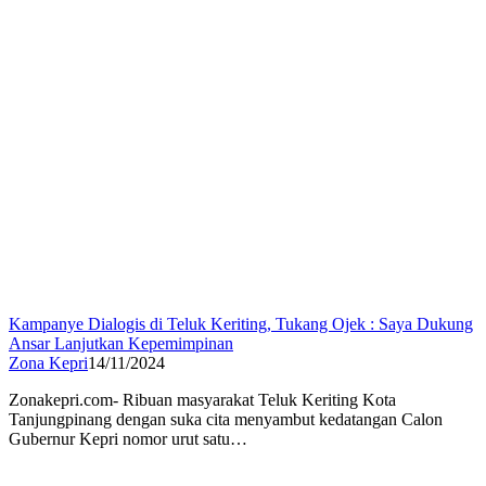
Kampanye Dialogis di Teluk Keriting, Tukang Ojek : Saya Dukung
Ansar Lanjutkan Kepemimpinan
Zona Kepri
14/11/2024
Zonakepri.com- Ribuan masyarakat Teluk Keriting Kota
Tanjungpinang dengan suka cita menyambut kedatangan Calon
Gubernur Kepri nomor urut satu…