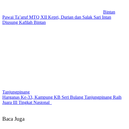
Bintan
Pawai Ta’aruf MTQ XII Kepri, Durian dan Salak Sari Intan
Diusung Kafilah Bintan
Tanjungpinang
Harganas Ke-33, Kampung KB Seri Bulang Tanjungpinang Raih
Juara III Tingkat Nasional
Baca Juga