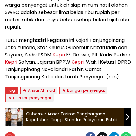
warga penyengat untuk air siap minum hasil olahan
SWRO adalah sebesar lima belas ribu rupiah per
meter kubik dan biaya beban setiap bulan tujuh ribu
rupiah.
Turut menghadiri kegiatan ini Kajari Tanjungpinang
Joko Yuhono, Staf Khusus Gubernur Nazaruddin dan
Suyono, Kadis ESDM
Kepri
M. Darwin, Plt. Kadis Perkim
Kepri
Sofyan, Jajaran BPPW
Kepri
, Wakil Ketua I DPRD
Tanjungpinang Novaliandri Fathir, Camat
Tanjungpinang Kota, dan Lurah Penyengat.(ron)
Tag:
Ansar Ahmad
Bangun penyengat
Di Pulau penyengat
Gubernur Ansar Terima Penghargaan
Kepatuhan Tinggi Standar Pelayanan Publik