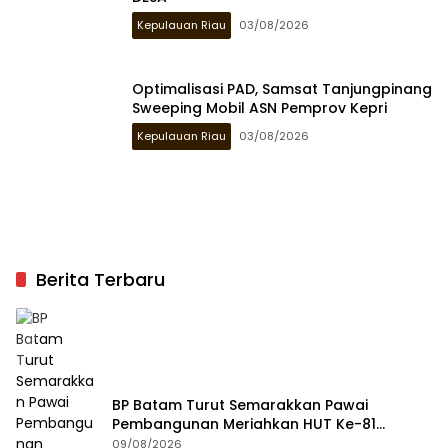
Kepulauan Riau
03/08/2026
Optimalisasi PAD, Samsat Tanjungpinang
Sweeping Mobil ASN Pemprov Kepri
Kepulauan Riau
03/08/2026
Berita Terbaru
BP Batam Turut Semarakkan Pawai
Pembangunan Meriahkan HUT Ke-81
Kemerdekaan RI
09/08/2026