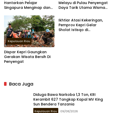
Hantarkan Pelajar
Melayu di Pulau Penyengat
Singapura Menginap dan
Daya Tarik Utama Wisman
Kepulauan Riau
Berwisata Edukasi di
di Tanjungping
Penyengat
Ikhtiar Atasi Kekeringan,
Pemprov Kepri Gelar
Sholat Istisqo di
Penyengat
Kepulauan Riau
Dispar Kepri Gaungkan
Gerakan Wisata Bersih Di
Penyengat
Baca Juga
Diduga Bawa Narkoba 1,3 Ton, KRI
Kerambit 627 Tangkap Kapal MV King
Sun Bendera Tanzania
Kepulauan Riau
09/08/2026