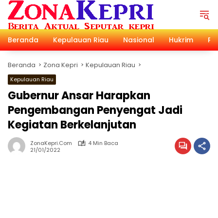
Langsung
ke
konten
Beranda
Kepulauan Riau
Nasional
Hukrim
Pol
Beranda
Zona Kepri
Kepulauan Riau
Kepulauan Riau
Gubernur Ansar Harapkan
Pengembangan Penyengat Jadi
Kegiatan Berkelanjutan
ZonaKepri.com
4 Min Baca
21/01/2022