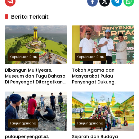
Berita Terkait
Kepulauan Riau
Kepulauan Riau
Dibangun Multiyears,
Tokoh Agama dan
Museum dan Tugu Bahasa
Masyarakat Pulau
Di Penyengat Ditargetkan
Penyengat Dukung
Tuntas 2027
Pembangunan Museum
dan Monumen Bahasa
Tanjungpinang
Tanjungpinang
pulaupenyengat.id,
Sejarah dan Budaya