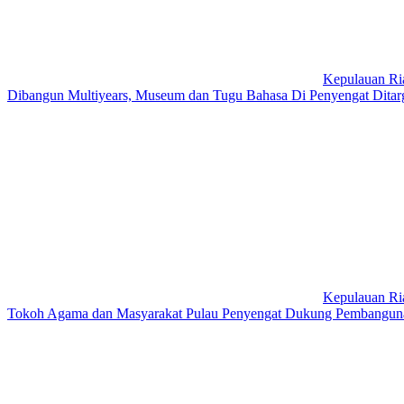
Kepulauan Ri
Dibangun Multiyears, Museum dan Tugu Bahasa Di Penyengat Ditar
Kepulauan Ri
Tokoh Agama dan Masyarakat Pulau Penyengat Dukung Pembangu