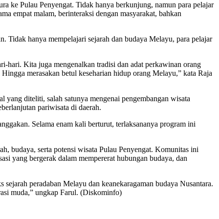
ura ke Pulau Penyengat. Tidak hanya berkunjung, namun para pelajar
lama empat malam, berinteraksi dengan masyarakat, bahkan
tan. Tidak hanya mempelajari sejarah dan budaya Melayu, para pelajar
i-hari. Kita juga mengenalkan tradisi dan adat perkawinan orang
. Hingga merasakan betul keseharian hidup orang Melayu,” kata Raja
 hal yang diteliti, salah satunya mengenai pengembangan wisata
erlanjutan pariwisata di daerah.
nggakan. Selama enam kali berturut, terlaksananya program ini
h, budaya, serta potensi wisata Pulau Penyengat. Komunitas ini
isasi yang bergerak dalam mempererat hubungan budaya, dan
eks sejarah peradaban Melayu dan keanekaragaman budaya Nusantara.
asi muda,” ungkap Farul. (Diskominfo)