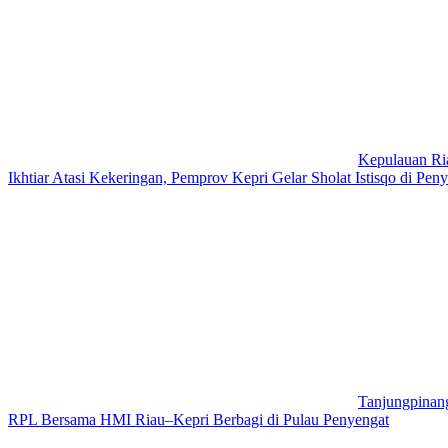
Kepulauan Ri
Ikhtiar Atasi Kekeringan, Pemprov Kepri Gelar Sholat Istisqo di Pen
Tanjungpinan
RPL Bersama HMI Riau–Kepri Berbagi di Pulau Penyengat