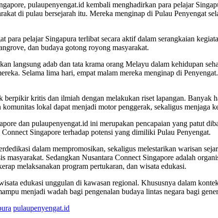
ngapore, pulaupenyengat.id kembali menghadirkan para pelajar Singap
akat di pulau bersejarah itu. Mereka menginap di Pulau Penyengat se
 para pelajar Singapura terlibat secara aktif dalam serangkaian kegia
mangrove, dan budaya gotong royong masyarakat.
kan langsung adab dan tata krama orang Melayu dalam kehidupan sehar
an mereka. Selama lima hari, empat malam mereka menginap di Penyengat
ntuk berpikir kritis dan ilmiah dengan melakukan riset lapangan. Banyak
h komunitas lokal dapat menjadi motor penggerak, sekaligus menjaga keb
pore dan pulaupenyengat.id ini merupakan pencapaian yang patut diba
Connect Singapore terhadap potensi yang dimiliki Pulau Penyengat.
dedikasi dalam mempromosikan, sekaligus melestarikan warisan sejara
asis masyarakat. Sedangkan Nusantara Connect Singapore adalah organ
 kerap melaksanakan program pertukaran, dan wisata edukasi.
 wisata edukasi unggulan di kawasan regional. Khususnya dalam kont
ampu menjadi wadah bagi pengenalan budaya lintas negara bagi gener
pura
pulaupenyengat.id