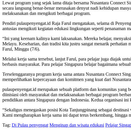
Lewat program yang sejak lama ditaja bersama Nusantara Connect Si
secara langsung benar-benar merasakan denyut nadi kehidupan masyar
melaksanakan dan mengikuti berbagai program.
Pendiri pulaupenyengat.id Raja Farul mengatakan, selama di Penyengat
antusias mengikuti kegiatan edukasi lingkungan seperti penanaman 
“Ini yang keenam kalinya kami laksanakan. Mereka belajar, menyaksi
Melayu. Keseharian, dan tradisi kita justru sangat menarik perhati
Farul, Minggu (7/6).
Melalui kerja sama tersebut, lanjut Farul, para pelajar juga diajak u
berbasis masyarakat. Para pelajar Singapura belajar bagaimana sebua
Terselenggaranya program kerja sama antara Nusantara Connect Singa
memperlihatkan kepercayaan dan komitmen yang kuat dari Nusantara 
pulaupenyengat.id merupakan sebuah platform dan komunitas yang ber
diinisiasi oleh masyarakat dan melaksanakan berbagai program berb
pendidikan antara Singapura dengan Indonesia. Kedua organisasi ini
“Sekaligus menegaskan posisi Kota Tanjungpinang sebagai destinasi
Kami mengharapkan kerja sama ini dapat terus berkembang, hingga m
Tag:
Di Pulau penyengat
Menginap dan wisata edukasi
Pelajar Singa