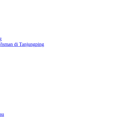
g
Wisman di Tanjungping
au