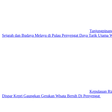
Tanjungpinan
Sejarah dan Budaya Melayu di Pulau Penyengat Daya Tarik Utama 
Kepulauan Ri
Dispar Kepri Gaungkan Gerakan Wisata Bersih Di Penyengat