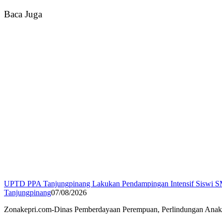
Baca Juga
UPTD PPA Tanjungpinang Lakukan Pendampingan Intensif Siswi S
Tanjungpinang
07/08/2026
Zonakepri.com-Dinas Pemberdayaan Perempuan, Perlindungan Ana