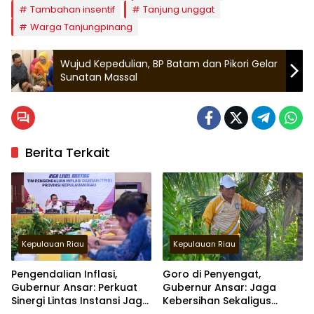
Tambahan insentif
Tanjung unggat
Warga Tanjungpinang
Wujud Kepedulian, BP Batam dan Pikori Gelar
Sunatan Massal
Berita Terkait
Kepulauan Riau
Kepulauan Riau
Pengendalian Inflasi,
Goro di Penyengat,
Gubernur Ansar: Perkuat
Gubernur Ansar: Jaga
Sinergi Lintas Instansi Jaga
Kebersihan Sekaligus
Stabilitas Harga
Merawat Kawasan