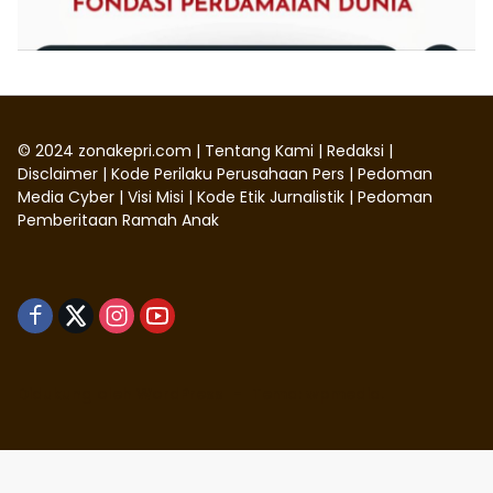
©
2024
zonakepri.com |
Tentang Kami
|
Redaksi
|
Disclaimer
|
Kode Perilaku Perusahaan Pers
|
Pedoman
Media Cyber
|
Visi Misi
|
Kode Etik Jurnalistik
|
Pedoman
Pemberitaan Ramah Anak
Didukung oleh WordPress
-
Tema: wpmedia.