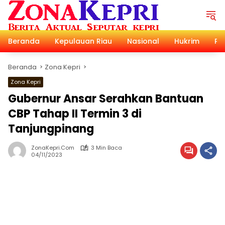
Langsung
ke
konten
Beranda
Kepulauan Riau
Nasional
Hukrim
Pol
Beranda
Zona Kepri
Zona Kepri
Gubernur Ansar Serahkan Bantuan
CBP Tahap II Termin 3 di
Tanjungpinang
ZonaKepri.com
3 Min Baca
04/11/2023