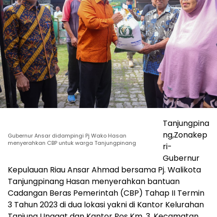
Tanjungpina
ng,Zonakep
Gubernur Ansar didampingi Pj Wako Hasan
menyerahkan CBP untuk warga Tanjungpinang
ri-
Gubernur
Kepulauan Riau Ansar Ahmad bersama Pj. Walikota
Tanjungpinang Hasan menyerahkan bantuan
Cadangan Beras Pemerintah (CBP) Tahap II Termin
3 Tahun 2023 di dua lokasi yakni di Kantor Kelurahan
Tanjung Unggat dan Kantor Pos Km. 3, Kecamatan