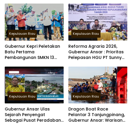
bersejarah
Kepulauan Riau
Kepulauan Riau
Gubernur Kepri Peletakan
Reforma Agraria 2026,
Batu Pertama
Gubernur Ansar : Prioritas
Pembangunan SMKN 13
Pelepasan HGU PT Sunny
dan 14 di Batam
Mas Prima Agung 3000 Ha
di Bintan
Kepulauan Riau
Kepulauan Riau
Gubernur Ansar Ulas
Dragon Boat Race
Sejarah Penyengat
Pelantar 3 Tanjungpinang,
Sebagai Pusat Peradaban
Gubernur Ansar: Warisan
Melayu di Kompas TV
Budaya Jadi Daya Tarik
Wisman