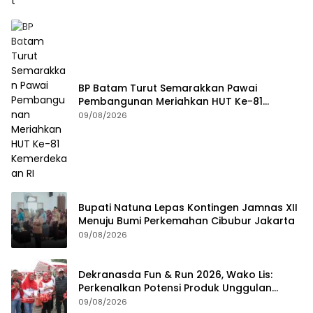
BP Batam Turut Semarakkan Pawai
Pembangunan Meriahkan HUT Ke-81
Kemerdekaan RI
09/08/2026
Bupati Natuna Lepas Kontingen Jamnas XII
Menuju Bumi Perkemahan Cibubur Jakarta
09/08/2026
Dekranasda Fun & Run 2026, Wako Lis:
Perkenalkan Potensi Produk Unggulan
Daerah
09/08/2026