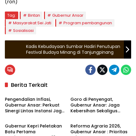
(ron)
Tag:
Bintan
Gubernur Ansar
Masyarakat Sei Jati
Program pembangunan
Sosialisasi
Kadis Kebudayaan Sumbar Hadiri Penutupan
Festival Budaya Minang di Tanjungpinang
Berita Terkait
Kepulauan Riau
Kepulauan Riau
Pengendalian Inflasi,
Goro di Penyengat,
Gubernur Ansar: Perkuat
Gubernur Ansar: Jaga
Sinergi Lintas Instansi Jaga
Kebersihan Sekaligus
Kepulauan Riau
Kepulauan Riau
Stabilitas Harga
Merawat Kawasan
bersejarah
Gubernur Kepri Peletakan
Reforma Agraria 2026,
Batu Pertama
Gubernur Ansar : Prioritas