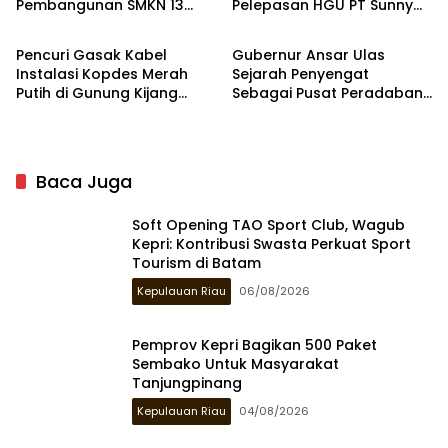
Pembangunan SMKN 13
Pelepasan HGU PT Sunny
Bintan
Kepulauan Riau
dan 14 di Batam
Mas Prima Agung 3000 Ha
di Bintan
Pencuri Gasak Kabel
Gubernur Ansar Ulas
Instalasi Kopdes Merah
Sejarah Penyengat
Putih di Gunung Kijang
Sebagai Pusat Peradaban
Bintan
Melayu di Kompas TV
Baca Juga
Soft Opening TAO Sport Club, Wagub
Kepri: Kontribusi Swasta Perkuat Sport
Tourism di Batam
Kepulauan Riau
06/08/2026
Pemprov Kepri Bagikan 500 Paket
Sembako Untuk Masyarakat
Tanjungpinang
Kepulauan Riau
04/08/2026