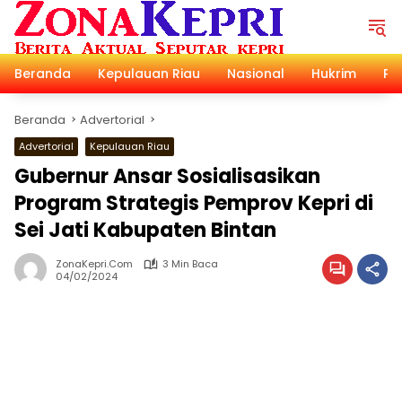
Langsung
ke
konten
Beranda
Kepulauan Riau
Nasional
Hukrim
Pol
Beranda
Advertorial
Advertorial
Kepulauan Riau
Gubernur Ansar Sosialisasikan
Program Strategis Pemprov Kepri di
Sei Jati Kabupaten Bintan
ZonaKepri.com
3 Min Baca
04/02/2024