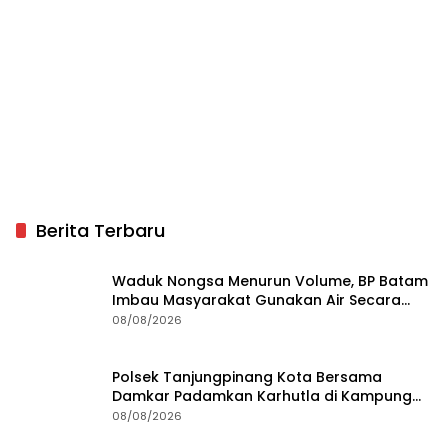
Polsek Tanjungpinang Kota Bersama
Damkar Padamkan Karhutla di Kampung
Bugis
08/08/2026
BP Batam Gandeng Mc Dermott Tanam
400 Bambu Betung di Bendungan Sei
Nongsa
08/08/2026