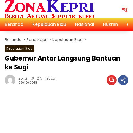
Langsung
ke
konten
Beranda
Kepulauan Riau
Nasional
Hukrim
Pol
Beranda
Zona Kepri
Kepulauan Riau
Kepulauan Riau
Gubernur Antar Langsung Bantuan
ke Sugi
Zona
2 Min Baca
09/10/2018