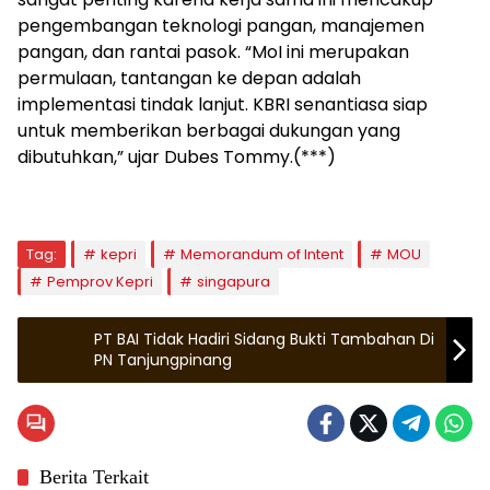
pengembangan teknologi pangan, manajemen
pangan, dan rantai pasok. “MoI ini merupakan
permulaan, tantangan ke depan adalah
implementasi tindak lanjut. KBRI senantiasa siap
untuk memberikan berbagai dukungan yang
dibutuhkan,” ujar Dubes Tommy.(***)
Tag:
kepri
Memorandum of Intent
MOU
Pemprov Kepri
singapura
PT BAI Tidak Hadiri Sidang Bukti Tambahan Di
PN Tanjungpinang
Berita Terkait
Natuna
Kepulauan Riau