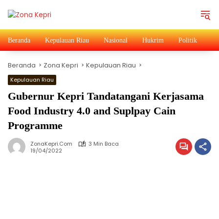
Langsung
ke
konten
Beranda
Kepulauan Riau
Nasional
Hukrim
Politik
Ad
Beranda
Zona Kepri
Kepulauan Riau
Kepulauan Riau
Gubernur Kepri Tandatangani Kerjasama
Food Industry 4.0 and Suplpay Cain
Programme
ZonaKepri.com
3 Min Baca
19/04/2022