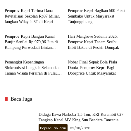
Pemprov Kepri Terima Dana
Pemprov Kepri Bagikan 500 Paket
Revitalisasi Sekolah Rp97 Miliar,
Sembako Untuk Masyarakat
Jangkau Wilayah 3T di Kepri
Tanjungpinang
Kepulauan Riau
Kepulauan Riau
Pemprov Kepri Bangun Kanal
Hari Mangrove Sedunia 2026,
Banjir Senilai Rp 970,96 Juta di
Pemprov Kepri Tanam Seribu
Kampung Purwodadi Bintan
Bibit Bakau di Pesisir Dompak
Kepulauan Riau
Kepulauan Riau
Timur
Pemangku Kepentingan
Nobar Final Sepak Bola Piala
Sinkronisasi Langkah Selamatkan
Dunia, Pemprov Kepri Bagi
Taman Wisata Perairan di Pulau
Doorprice Untuk Masyarakat
Bintan
Baca Juga
Diduga Bawa Narkoba 1,3 Ton, KRI Kerambit 627
Tangkap Kapal MV King Sun Bendera Tanzania
Kepulauan Riau
09/08/2026