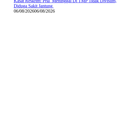
Kasat Reskrim: Pria Meninggal Di TMP Tidak Divisum,
Diduga Sakit Jantung
06/08/2026
06/08/2026