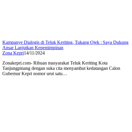
Kampanye Dialogis di Teluk Keriting, Tukang Ojek : Saya Dukung
Ansar Lanjutkan Kepemimpinan
Zona Kepri
14/11/2024
Zonakepri.com- Ribuan masyarakat Teluk Keriting Kota
Tanjungpinang dengan suka cita menyambut kedatangan Calon
Gubernur Kepri nomor urut satu…