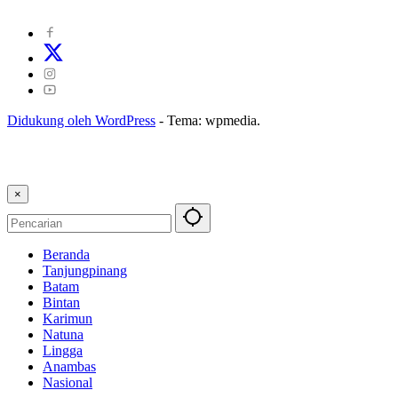
Kode Etik Jurnalistik
|
Pedoman Pemberitaan Ramah Anak
Didukung oleh WordPress
-
Tema: wpmedia.
×
Beranda
Tanjungpinang
Batam
Bintan
Karimun
Natuna
Lingga
Anambas
Nasional