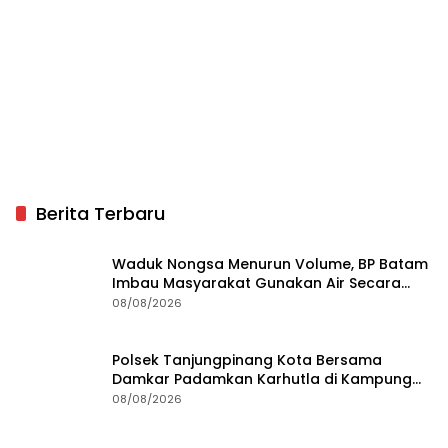
Berita Terbaru
Waduk Nongsa Menurun Volume, BP Batam
Imbau Masyarakat Gunakan Air Secara
Bijak
08/08/2026
Polsek Tanjungpinang Kota Bersama
Damkar Padamkan Karhutla di Kampung
Bugis
08/08/2026