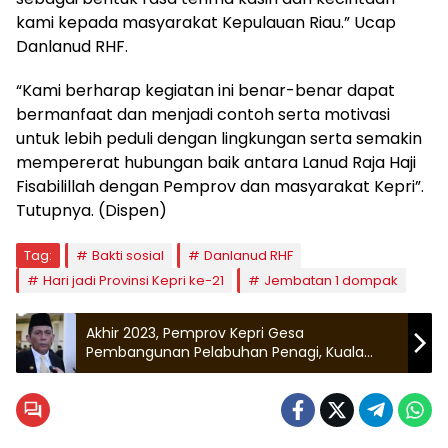
kami kepada masyarakat Kepulauan Riau.” Ucap
Danlanud RHF.
“Kami berharap kegiatan ini benar-benar dapat
bermanfaat dan menjadi contoh serta motivasi
untuk lebih peduli dengan lingkungan serta semakin
mempererat hubungan baik antara Lanud Raja Haji
Fisabilillah dengan Pemprov dan masyarakat Kepri”.
Tutupnya. (Dispen)
Tag:
Bakti sosial
Danlanud RHF
Hari jadi Provinsi Kepri ke-21
Jembatan 1 dompak
Akhir 2023, Pemprov Kepri Gesa
Pembangunan Pelabuhan Penagi, Kuala
Maras & Selat Beliah