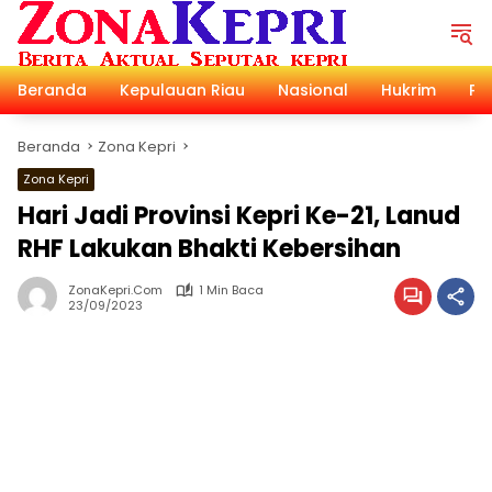
Langsung
ke
konten
Beranda
Kepulauan Riau
Nasional
Hukrim
Pol
Beranda
Zona Kepri
Zona Kepri
Hari Jadi Provinsi Kepri Ke-21, Lanud
RHF Lakukan Bhakti Kebersihan
ZonaKepri.com
1 Min Baca
23/09/2023