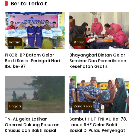
Berita Terkait
Batam
Bintan
PIKORI BP Batam Gelar
Bhayangkari Bintan Gelar
Bakti Sosial Peringati Hari
Seminar Dan Pemeriksaan
Ibu ke-97
Kesehatan Gratis
Lingga
Zona Kepri
TNI AL gelar Latihan
Sambut HUT TNI AU Ke-78,
Operasi Dukung Pasukan
Lanud RHF Gelar Bakti
Khusus dan Bakti Sosial
Sosial Di Pulau Penyengat
Zona Kepri
Zona Kepri