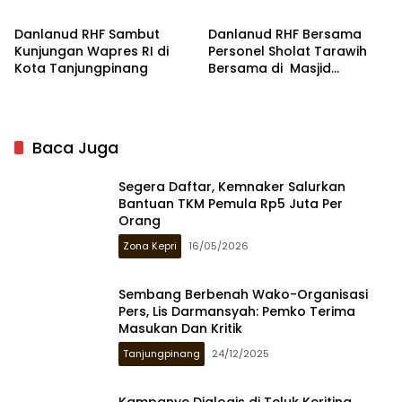
Danlanud RHF Sambut
Danlanud RHF Bersama
Kunjungan Wapres RI di
Personel Sholat Tarawih
Kota Tanjungpinang
Bersama di Masjid
Ukhuwah Islamiyah
Baca Juga
Segera Daftar, Kemnaker Salurkan
Bantuan TKM Pemula Rp5 Juta Per
Orang
Zona Kepri
16/05/2026
Sembang Berbenah Wako-Organisasi
Pers, Lis Darmansyah: Pemko Terima
Masukan Dan Kritik
Tanjungpinang
24/12/2025
Kampanye Dialogis di Teluk Keriting,