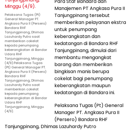
Para Staf Bandara dan
Manajemen PT Angkasa Pura II
Tanjungpinang tersebut
Pelaksana Tugas (Pt)
General Manager PT.
memberikan pelayanan ekstra
Angkasa Pura II (Persero)
Bandara RHF
untuk penumpang
Tanjungpinang, Dhimas
keberangkatan dan
Lazuhardy Putro saat
memberikan cokelat
kedatangan di Bandara RHF
kepada penumpang
Tanjungpinang, dimulai dari
keberangkatan di Bandar
Udara RHF
membantu mengangkat
Tanjungpinang, Minggu
(4/9).Pelaksana Tugas
barang dan memberikan
(Pt) General Manager PT.
bingkisan manis berupa
Angkasa Pura II (Persero)
Bandara RHF
cokelat bagi penumpang
Tanjungpinang, Dhimas
keberangkatan maupun
Lazuhardy Putro saat
memberikan cokelat
kedatangan di Bandara ini.
kepada penumpang
keberangkatan di Bandar
Udara RHF
Pelaksana Tugas (Pt) General
Tanjungpinang, Minggu
(4/9).
Manager PT. Angkasa Pura II
(Persero) Bandara RHF
Tanjungpinang, Dhimas Lazuhardy Putro