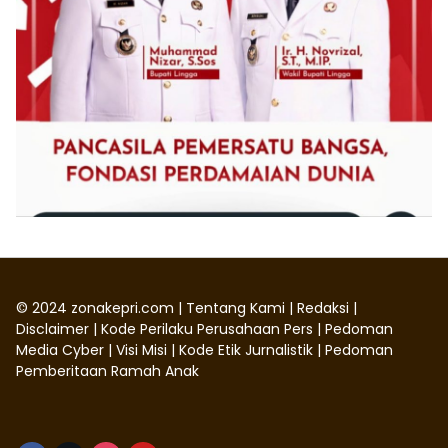
©
2024
zonakepri.com |
Tentang Kami
|
Redaksi
|
Disclaimer
|
Kode Perilaku Perusahaan Pers
|
Pedoman
Media Cyber
|
Visi Misi
|
Kode Etik Jurnalistik
|
Pedoman
Pemberitaan Ramah Anak