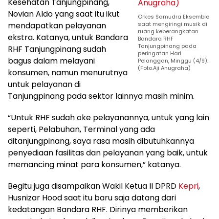
Kesehatan Tanjungpinang,
Novian Aldo yang saat itu ikut
Orkes Samudra Eksemble
mendapatkan pelayanan
saat mengiringi musik di
ruang keberangkatan
ekstra. Katanya, untuk Bandara
Bandara RHF
Tanjungpinang pada
RHF Tanjungpinang sudah
peringatan Hari
bagus dalam melayani
Pelanggan, Minggu (4/9).
(Foto.Aji Anugraha)
konsumen, namun menurutnya
untuk pelayanan di
Tanjungpinang pada sektor lainnya masih minim.
“Untuk RHF sudah oke pelayanannya, untuk yang lain
seperti, Pelabuhan, Terminal yang ada
ditanjungpinang, saya rasa masih dibutuhkannya
penyediaan fasilitas dan pelayanan yang baik, untuk
memancing minat para konsumen,” katanya.
Begitu juga disampaikan Wakil Ketua II DPRD
Kepri
,
Husnizar Hood saat itu baru saja datang dari
kedatangan Bandara RHF. Dirinya memberikan