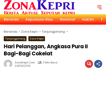
Langsung
ke
konten
Beranda
Kepulauan Riau
Nasional
Hukrim
Pol
Beranda
Zona Kepri
Tanjungpinang
Tanjungpinang
Zona Kepri
Hari Pelanggan, Angkasa Pura II
Bagi-Bagi Cokelat
ZonaKepri.com
3 Min Baca
04/09/2016