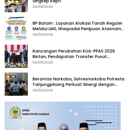
Singkep Kepri
06/08/2026
BP Batam : Layanan Alokasi Tanah Reguler
Melalui LMS, Waspadai Penipuan Atasnama
Institusi
06/08/2026
Rancangan Perubahan KUA-PPAS 2026
Bintan, Pendapatan Transfer Pusat
Diproyeksi Naik Rp1,41 Miliar
06/08/2026
Berantas Narkoba, Satresnarkoba Polresta
Tanjungpinang Perkuat Sinergi dengan
Jasa Ekspedisi
06/08/2026