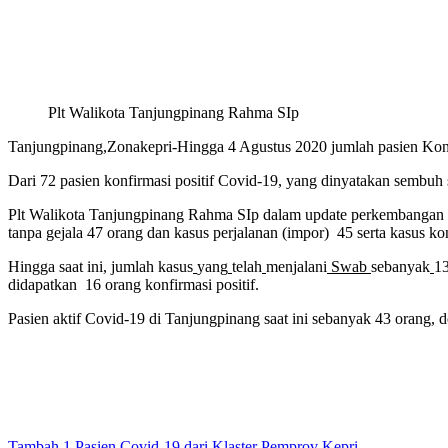
Plt Walikota Tanjungpinang Rahma SIp
Tanjungpinang,Zonakepri-Hin
g
ga 4 Agustus 2020 jumlah pasien Kon
Dari 72 pasien konfirmasi positif Covid-19, yang dinyatakan sembuh
Plt Walikota Tanjungpinang Rahma SIp dalam update perkembangan Co
tanpa gejala 47 orang dan kasus perjalanan (impor) 45 serta kasus ko
Hingga saat ini, jumlah kasus
yang
telah
menjalani
Swab
sebanyak
13
didapatkan 16 orang konfirmasi positif.
Pasien aktif Covid-19 di Tanjungpinang saat ini sebanyak 43 orang,
Tambah 1 Pasien Covid-19 dari Klaster Pemprov Kepri