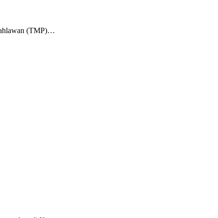
m Pahlawan (TMP)…