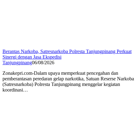
Berantas Narkoba, Satresnarkoba Polresta Tanjungpinang Perkuat
Sinergi dengan Jasa Ekspedisi
Tanjungpinang
06/08/2026
Zonakepri.com-Dalam upaya memperkuat pencegahan dan
pemberantasan peredaran gelap narkotika, Satuan Reserse Narkoba
(Satresnarkoba) Polresta Tanjungpinang menggelar kegiatan
koordinasi…