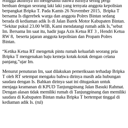
Hingga akhirnya Im mengetahui bahwa istrinya sering pergi
berduan dengan seorang laki laki yang ternyata anggota kepolisian
berpangkat Bripka T. Pada Kamis 26 November 2015, Bripka T
bersama Is digerebek warga dan anggota Polres Bintan sedang
berada di kediaman adik Is di Jalan Barek Motor Kabupaten Bintan.
“Sekitar pukul 23.00 WIB, Kami mendatangi rumah adik Is,”sebut
Im. Bersama Im saat itu, hadir juga Azis Ketua RT 3 , Hendri Ketua
RW 8, beserta jajaran anggota kepolisian dan Propam Polres
Bintan.
“Ketika Ketua RT mengetuk pintu rumah keluarlah seorang pria
Bripka T mengenakan baju kemeja kotak-kotak dengan celana
panjang,”ujar Im.
Menurut penuturan Im, saat dilakukan pemeriksaan terhadap Bripka
T oleh RT setempat mengaku bahwa dirinya masih ada hubungan
saudara dengan Is. Bahkan dirinya saat ini ditugaskan untuk
menjaga keamanan di KPUD Tanjungpinang Jalan Basuki Rahmat.
Dengan alasan tidak memiliki rumah di Tanjungpinang dan memiliki
saudara di Kabupaten Bintan maka Bripka T bertempat tinggal di
kediaman adik Is. (rul)