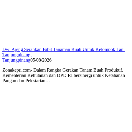
Dwi Ajeng Serahkan Bibit Tanaman Buah Untuk Kelompok Tani
Tanjungpinang
Tanjungpinang
05/08/2026
Zonakepri.com- Dalam Rangka Gerakan Tanam Buah Produktif,
Kementerian Kehutanan dan DPD RI bersinergi untuk Ketahanan
Pangan dan Pelestarian…