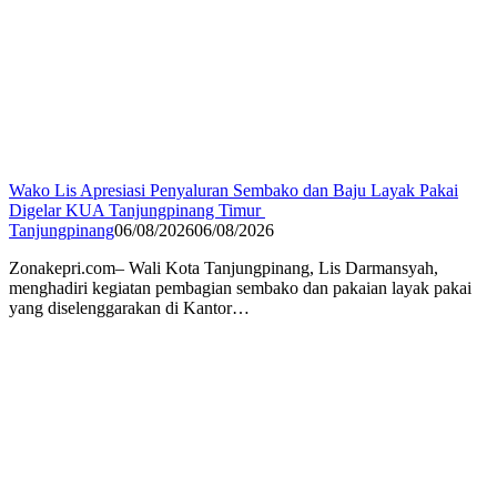
Wako Lis Apresiasi Penyaluran Sembako dan Baju Layak Pakai
Digelar KUA Tanjungpinang Timur
Tanjungpinang
06/08/2026
06/08/2026
Zonakepri.com– Wali Kota Tanjungpinang, Lis Darmansyah,
menghadiri kegiatan pembagian sembako dan pakaian layak pakai
yang diselenggarakan di Kantor…