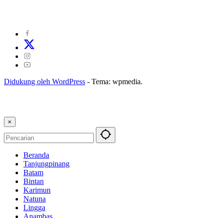
Kode Perilaku Perusahaan Pers
|
Pedoman Media Cyber
|
Visi Misi
|
Kode Etik Jurnalistik
|
Pedoman Pemberitaan Ramah Anak
Didukung oleh WordPress
-
Tema: wpmedia.
×
Beranda
Tanjungpinang
Batam
Bintan
Karimun
Natuna
Lingga
Anambas