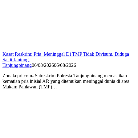
Kasat Reskrim: Pria Meninggal Di TMP Tidak Divisum, Diduga
Sakit Jantung
Tanjungpinang
06/08/2026
06/08/2026
Zonakepri.com- Satreskrim Polresta Tanjungpinang memastikan
kematian pria inisial AR yang ditemukan meninggal dunia di area
Makam Pahlawan (TMP)…