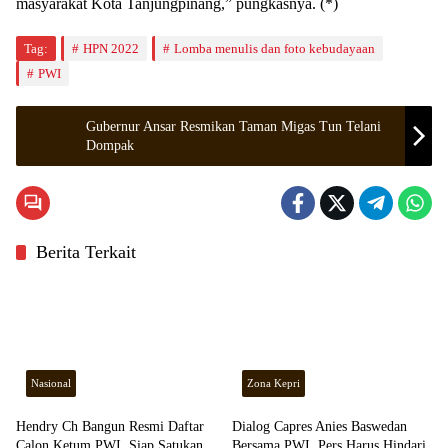
masyarakat Kota Tanjungpinang,” pungkasnya. (*)
Tag:
HPN 2022
Lomba menulis dan foto kebudayaan
PWI
Gubernur Ansar Resmikan Taman Migas Tun Telani
Dompak
Berita Terkait
Nasional
Zona Kepri
Hendry Ch Bangun Resmi Daftar
Dialog Capres Anies Baswedan
Calon Ketum PWI, Siap Satukan
Bersama PWI, Pers Harus Hindari