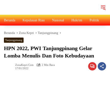
Langsung
ke
konten
Beranda
Kepulauan Riau
Nasional
Hukrim
Politik
Ad
Beranda
Zona Kepri
Tanjungpinang
Tanjungpinang
HPN 2022, PWI Tanjungpinang Gelar
Lomba Menulis Dan Foto Kebudayaan
ZonaKepri.com
2 Min Baca
17/01/2022