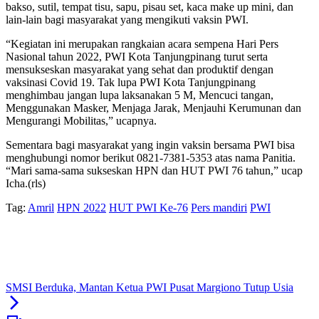
bakso, sutil, tempat tisu, sapu, pisau set, kaca make up mini, dan
lain-lain bagi masyarakat yang mengikuti vaksin PWI.
“Kegiatan ini merupakan rangkaian acara sempena Hari Pers
Nasional tahun 2022, PWI Kota Tanjungpinang turut serta
mensukseskan masyarakat yang sehat dan produktif dengan
vaksinasi Covid 19. Tak lupa PWI Kota Tanjungpinang
menghimbau jangan lupa laksanakan 5 M, Mencuci tangan,
Menggunakan Masker, Menjaga Jarak, Menjauhi Kerumunan dan
Mengurangi Mobilitas,” ucapnya.
Sementara bagi masyarakat yang ingin vaksin bersama PWI bisa
menghubungi nomor berikut 0821-7381-5353 atas nama Panitia.
“Mari sama-sama sukseskan HPN dan HUT PWI 76 tahun,” ucap
Icha.(rls)
Tag:
Amril
HPN 2022
HUT PWI Ke-76
Pers mandiri
PWI
SMSI Berduka, Mantan Ketua PWI Pusat Margiono Tutup Usia