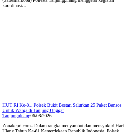
(Satresnarkoba) Polresta Tanjungpinang menggelar kegiatan
koordinasi…
HUT RI Ke-81, Polsek Bukit Bestari Salurkan 25 Paket Bansos
Untuk Warga di Tanjung Unggat
Tanjungpinang
06/08/2026
Zonakepri.com– Dalam rangka menyambut dan mensyukuri Hari
Ulang Tahun Ke-81 Kemerdekaan Republik Indonesia, Polsek