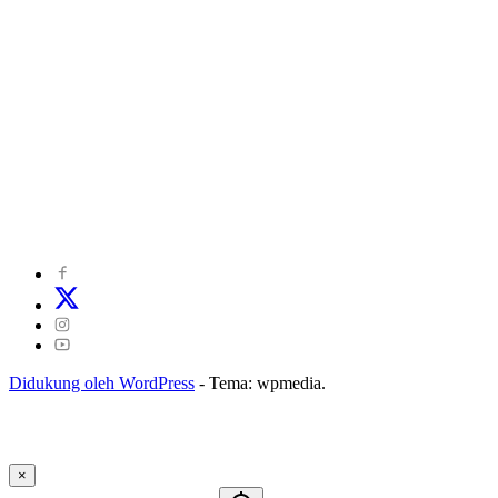
©
2024
zonakepri.com |
Tentang Kami
|
Redaksi
|
Disclaimer
|
Kode Perilaku Perusahaan Pers
|
Pedoman Media Cyber
|
Visi Misi
|
Kode Etik Jurnalistik
|
Pedoman Pemberitaan Ramah Anak
Didukung oleh WordPress
-
Tema: wpmedia.
×