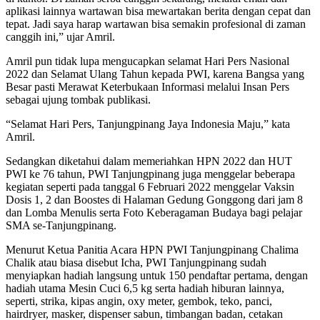
aplikasi lainnya wartawan bisa mewartakan berita dengan cepat dan
tepat. Jadi saya harap wartawan bisa semakin profesional di zaman
canggih ini,” ujar Amril.
Amril pun tidak lupa mengucapkan selamat Hari Pers Nasional
2022 dan Selamat Ulang Tahun kepada PWI, karena Bangsa yang
Besar pasti Merawat Keterbukaan Informasi melalui Insan Pers
sebagai ujung tombak publikasi.
“Selamat Hari Pers, Tanjungpinang Jaya Indonesia Maju,” kata
Amril.
Sedangkan diketahui dalam memeriahkan HPN 2022 dan HUT
PWI ke 76 tahun, PWI Tanjungpinang juga menggelar beberapa
kegiatan seperti pada tanggal 6 Februari 2022 menggelar Vaksin
Dosis 1, 2 dan Boostes di Halaman Gedung Gonggong dari jam 8
dan Lomba Menulis serta Foto Keberagaman Budaya bagi pelajar
SMA se-Tanjungpinang.
Menurut Ketua Panitia Acara HPN PWI Tanjungpinang Chalima
Chalik atau biasa disebut Icha, PWI Tanjungpinang sudah
menyiapkan hadiah langsung untuk 150 pendaftar pertama, dengan
hadiah utama Mesin Cuci 6,5 kg serta hadiah hiburan lainnya,
seperti, strika, kipas angin, oxy meter, gembok, teko, panci,
hairdryer, masker, dispenser sabun, timbangan badan, cetakan