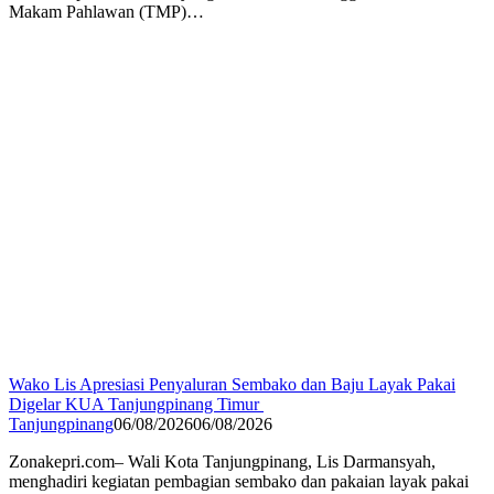
Makam Pahlawan (TMP)…
Wako Lis Apresiasi Penyaluran Sembako dan Baju Layak Pakai
Digelar KUA Tanjungpinang Timur
Tanjungpinang
06/08/2026
06/08/2026
Zonakepri.com– Wali Kota Tanjungpinang, Lis Darmansyah,
menghadiri kegiatan pembagian sembako dan pakaian layak pakai