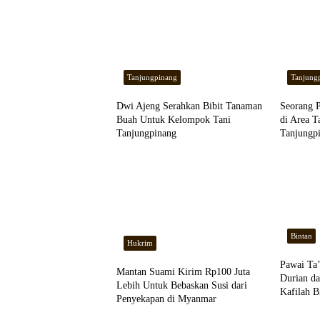
Tanjungpinang
Tanjung
Dwi Ajeng Serahkan Bibit Tanaman
Seorang 
Buah Untuk Kelompok Tani
di Area 
Tanjungpinang
Tanjungp
Bintan
Hukrim
Pawai Ta
Mantan Suami Kirim Rp100 Juta
Durian da
Lebih Untuk Bebaskan Susi dari
Kafilah B
Penyekapan di Myanmar