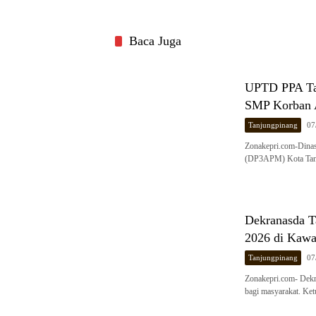
Baca Juga
UPTD PPA Tan
SMP Korban 
Tanjungpinang
07
Zonakepri.com-Dina
(DP3APM) Kota Tanj
Dekranasda T
2026 di Kaw
Tanjungpinang
07
Zonakepri.com- Dekr
bagi masyarakat. Ke