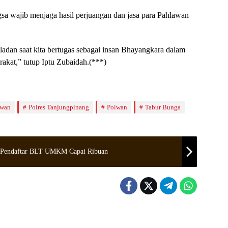
a wajib menjaga hasil perjuangan dan jasa para Pahlawan
adan saat kita bertugas sebagai insan Bhayangkara dalam
kat,” tutup Iptu Zubaidah.(***)
awan
Polres Tanjungpinang
Polwan
Tabur Bunga
, Pendaftar BLT UMKM Capai Ribuan