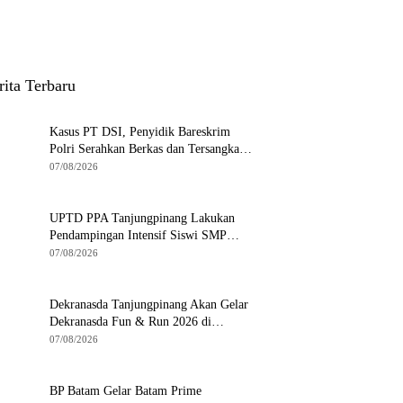
rita Terbaru
Kasus PT DSI, Penyidik Bareskrim
Polri Serahkan Berkas dan Tersangka
AS ke Kejari Depok
07/08/2026
UPTD PPA Tanjungpinang Lakukan
Pendampingan Intensif Siswi SMP
Korban Asusila
07/08/2026
Dekranasda Tanjungpinang Akan Gelar
Dekranasda Fun & Run 2026 di
Kawasan Gedung Gonggong
07/08/2026
BP Batam Gelar Batam Prime