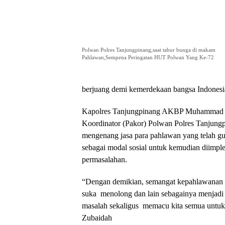
Polwan Polres Tanjungpinang,saat tabur bunga di makam
Pahlawan,Sempena Peringatan HUT Polwan Yang Ke-72
berjuang demi kemerdekaan bangsa Indones
Kapolres Tanjungpinang AKBP Muhammad Iqb
Koordinator (Pakor) Polwan Polres Tanjung
mengenang jasa para pahlawan yang telah gu
sebagai modal sosial untuk kemudian diimp
permasalahan.
“Dengan demikian, semangat kepahlawanan sep
suka menolong dan lain sebagainya menjadi 
masalah sekaligus memacu kita semua untuk
Zubaidah