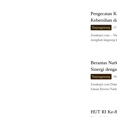
Pengecatan K
Kebersihan d
Tanjungpinang
07
Zonakepri.com— Wali
mengikuti langsung 
Berantas Nark
Sinergi denga
Tanjungpinang
06
Zonakepri.com-Dalam
Satuan Reserse Nark
HUT RI Ke-81