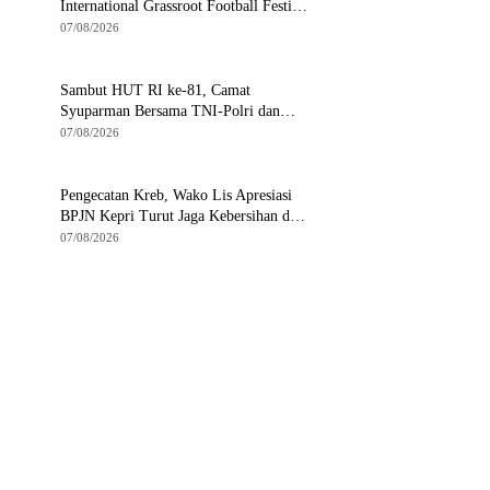
International Grassroot Football Festival
2026
07/08/2026
Sambut HUT RI ke-81, Camat
Syuparman Bersama TNI-Polri dan
Instansi Goro di Pantai Piwang
07/08/2026
Pengecatan Kreb, Wako Lis Apresiasi
BPJN Kepri Turut Jaga Kebersihan dan
Keindahan Ruas Jalan
07/08/2026