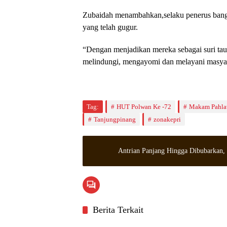
Zubaidah menambahkan,selaku penerus bangs
yang telah gugur.
“Dengan menjadikan mereka sebagai suri taul
melindungi, mengayomi dan melayani masyara
Tag:
HUT Polwan Ke -72
Makam Pahl
Tanjungpinang
zonakepri
Antrian Panjang Hingga Dibubarkan
Berita Terkait