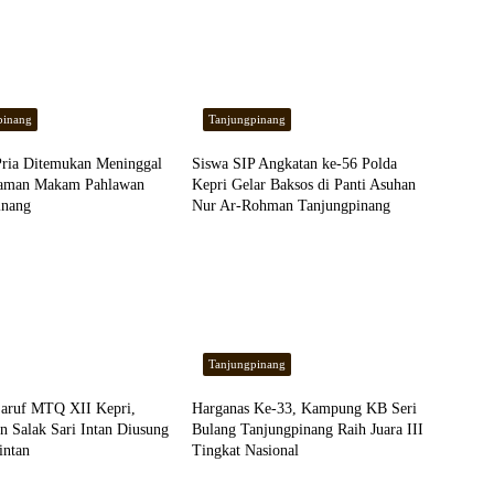
pinang
Tanjungpinang
Pria Ditemukan Meninggal
Siswa SIP Angkatan ke-56 Polda
Taman Makam Pahlawan
Kepri Gelar Baksos di Panti Asuhan
inang
Nur Ar-Rohman Tanjungpinang
Tanjungpinang
’aruf MTQ XII Kepri,
Harganas Ke-33, Kampung KB Seri
n Salak Sari Intan Diusung
Bulang Tanjungpinang Raih Juara III
intan
Tingkat Nasional