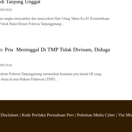
di Tanjung Unggat
/08/2026
am rangka menyambut dan mensyukuri Hari Ulang Tahun Ke-81 Kemerdekaan
Polsek Bukit Bestari Polresta Tanjungpinang…
m: Pria Meninggal Di TMP Tidak Divisum, Diduga
g
/08/2026
skrim Polresta Tanjungpinang memastikan kematian pria inisial AR yang
l dunia di area Makam Pahlawan (TMP)…
|
Disclaimer
|
Kode Perilaku Perusahaan Pers
|
Pedoman Media Cyber
|
Visi Mis