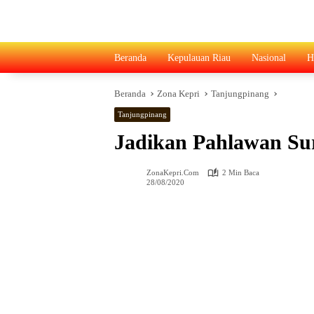
Langsung
ke
konten
Beranda
Kepulauan Riau
Nasional
H
Beranda
Zona Kepri
Tanjungpinang
Tanjungpinang
Jadikan Pahlawan Su
ZonaKepri.com
2 Min Baca
28/08/2020