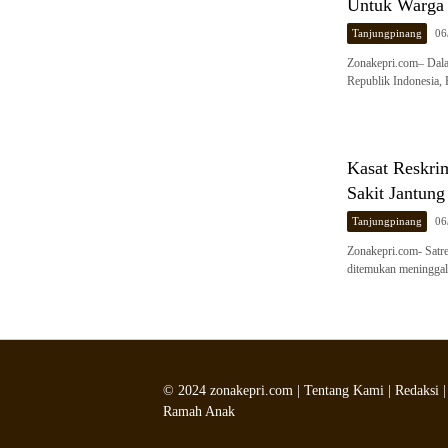
Untuk Warga 
Tanjungpinang
06
Zonakepri.com– Dal
Republik Indonesia, 
Kasat Reskri
Sakit Jantun
Tanjungpinang
06
Zonakepri.com- Satre
ditemukan meningga
©
2024
zonakepri.com |
Tentang Kami
|
Redaksi
Ramah Anak