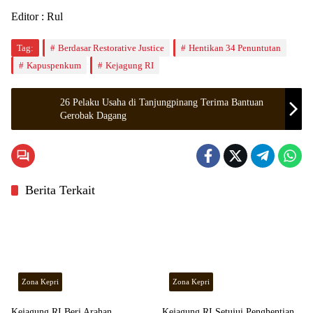
Editor : Rul
Tag:
Berdasar Restorative Justice
Hentikan 34 Penuntutan
Kapuspenkum
Kejagung RI
26 Pelaku Usaha di Tanjungpinang Terima Bantuan
Gerobak Dagang
Berita Terkait
Zona Kepri
Zona Kepri
Kejagung RI Beri Arahan
Kejagung RI Setujui Penghentian