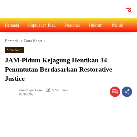
Langsung
ke
konten
Beranda
Kepulauan Riau
Nasional
Hukrim
Politik
Ad
Beranda
Zona Kepri
Zona Kepri
JAM-Pidum Kejagung Hentikan 34
Penuntutan Berdasarkan Restorative
Justice
ZonaKepri.com
5 Min Baca
09/10/2023