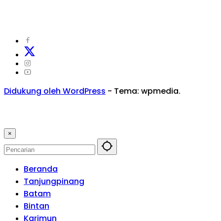
©
2024
zonakepri.com |
Tentang Kami
|
Redaksi
|
Disclaimer
|
Kode Perilaku Perusahaan Pers
|
Pedoman Media Cyber
|
Visi Misi
|
Kode Etik Jurnalistik
|
Pedoman Pemberitaan Ramah Anak
Didukung oleh WordPress
-
Tema: wpmedia.
×
Beranda
Tanjungpinang
Batam
Bintan
Karimun