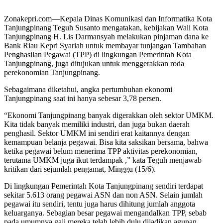
Zonakepri.com—Kepala Dinas Komunikasi dan Informatika Kota
Tanjungpinang Teguh Susanto mengatakan, kebijakan Wali Kota
Tanjungpinang H. Lis Darmansyah melakukan pinjaman dana ke
Bank Riau Kepri Syariah untuk membayar tunjangan Tambahan
Penghasilan Pegawai (TPP) di lingkungan Pemerintah Kota
Tanjungpinang, juga ditujukan untuk menggerakkan roda
perekonomian Tanjungpinang.
Sebagaimana diketahui, angka pertumbuhan ekonomi
Tanjungpinang saat ini hanya sebesar 3,78 persen.
“Ekonomi Tanjungpinang banyak digerakkan oleh sektor UMKM.
Kita tidak banyak memiliki industri, dan juga bukan daerah
penghasil. Sektor UMKM ini sendiri erat kaitannya dengan
kemampuan belanja pegawai. Bisa kita saksikan bersama, bahwa
ketika pegawai belum menerima TPP aktivitas perekonomian,
terutama UMKM juga ikut terdampak ,” kata Teguh menjawab
kritikan dari sejumlah pengamat, Minggu (15/6).
Di lingkungan Pemerintah Kota Tanjungpinang sendiri terdapat
sekitar 5.613 orang pegawai ASN dan non ASN. Selain jumlah
pegawai itu sendiri, tentu juga harus dihitung jumlah anggota
keluarganya. Sebagian besar pegawai mengandalkan TPP, sebab
pada umumnya gaji mereka telah lebih dulu dijadikan agunan