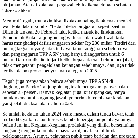
pinjaman. Atau di kalangan pegawai lebih dikenal dengan sebutan
“disekolahkan”.
Menurut Teguh, mungkin bisa dikatakan paling tidak enak menjadi
wali kota dalam kondisi “badai” defisit anggaran seperti saat ini.
Dilantik tanggal 20 Februari lalu, ketika masuk ke lingkungan
Pemerintah Kota Tanjungpinang wali kota dan wakil wali kota
harus menghadapi defisit anggaran sekitar Rp 280 miliar. Terdiri dari
hutang kegiatan yang tidak terbayar tahun anggaran sebelumnya,
dan penganggaran TPP ASN yang hanya dianggarkan untuk 6
bulan. Dan kondisi itu terjadi ketika kepala daerah belum menjabat,
tidak mengetahui pengelolaan keuangan sebelumnya, dan juga tidak
terlibat dalam proses penyusunan anggaran 2025.
Teguh juga menyatakan bahwa sebelumnya TPP ASN di
lingkungan Pemko Tanjungpinang telah mengalami penyesuaian
sebesar 25 persen. Banyak kegiatan juga ikut dipangkas, hanya
untuk memenuhi tanggung jawab pemerintah membayar kegiatan
yang telah dilaksanakan tahun 2024.
Sejumlah kegiatan tahun 2024 yang masuk dalam tunda bayar, telah
mulai dibayarkan atau diproses kembali pengajuan pembayarannya
bulan Juni ini. Kegiatan-kegiatan produktif yang dinilai bersentuhan
langsung dengan kebutuhan masyarakat, tidak ikut ditunda
pelaksanaanya. Artinya, pelayanan pubik tetap berjalan dan program