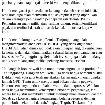
pembangunan tetap berjalan meski volumenya dikurangi.
Untuk mengatasi permasalahan keuangan daerah secara inklusif,
wali kota juga telah menyusun regulasi-regulasi yang diperlukan
dalam kerangka peningkatan pendapatan asli daerah (PAD).
Pemanfaatan ruang milik jalan, fasilitas umum, serta intensifikasi
pajak dan retribusi daerah termasuk ke dalam rencana kerja wali
kota.
Untuk mendukung investasi, Pemko Tanjungpinang telah
menginventarisir lahan eks HGB/HGU yang tidak digunakan.
HGB/HGU lahan dimaksud tidak akan diperpanjang, dikembalikan
ke negara, dan akan dimanfaatkan sebagai lahan pembangunan atau
investasi ke Tanjungpinang. Sejumlah investor juga telah diundang
untuk secara langsung melihat peluang investasi tersebut.
“Itu langkah konkrit wali kota untuk membangun usaha produktif di
Tanjungpinang. Langkah wali kota juga tidak hanya berhenti di situ.
Bahkan wali kota juga telah melakukan kajian untuk merampingkan
jumlah OPD. Tentu untuk mengurangi beban belanja pegawai.
Namun semuanya perlu tambahan waktu, dan berproses. Wali kota
tidak hanya memikirkan kemampuan ekonomi pegawainya, tapi
secara luas justru memikirkan untuk meningkatkan ekonomi daerah.
Sebab ada korelasi antara kemampuan belanja pegawai dengan
pertumbuhan ekonomi daerah,”ungkap Teguh. (Diskominfo)