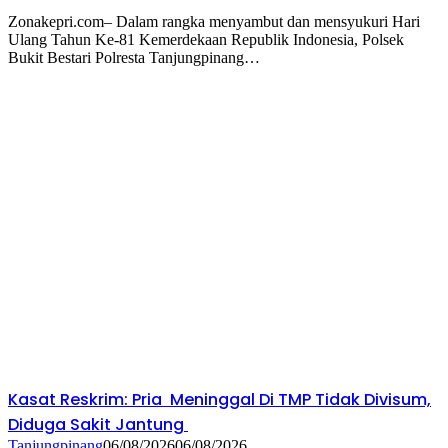
Zonakepri.com– Dalam rangka menyambut dan mensyukuri Hari
Ulang Tahun Ke-81 Kemerdekaan Republik Indonesia, Polsek
Bukit Bestari Polresta Tanjungpinang…
Kasat Reskrim: Pria Meninggal Di TMP Tidak Divisum,
Diduga Sakit Jantung
Tanjungpinang
06/08/2026
06/08/2026