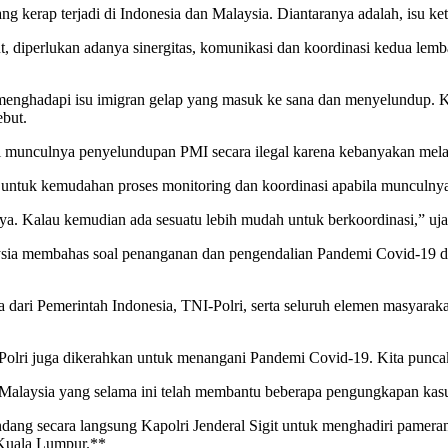
g kerap terjadi di Indonesia dan Malaysia. Diantaranya adalah, isu ke
, diperlukan adanya sinergitas, komunikasi dan koordinasi kedua lemb
menghadapi isu imigran gelap yang masuk ke sana dan menyelundup. Kalau
ebut.
munculnya penyelundupan PMI secara ilegal karena kebanyakan melalui 
a untuk kemudahan proses monitoring dan koordinasi apabila munculny
nya. Kalau kemudian ada sesuatu lebih mudah untuk berkoordinasi,” ujar
sia membahas soal penanganan dan pengendalian Pandemi Covid-19 di n
 dari Pemerintah Indonesia, TNI-Polri, serta seluruh elemen masyara
 Polri juga dikerahkan untuk menangani Pandemi Covid-19. Kita puncak
n Malaysia yang selama ini telah membantu beberapa pengungkapan kas
ndang secara langsung Kapolri Jenderal Sigit untuk menghadiri pamer
Kuala Lumpur.**