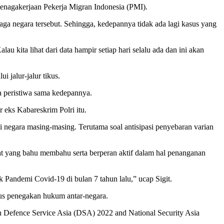
tenagakerjaan Pekerja Migran Indonesia (PMI).
aga negara tersebut. Sehingga, kedepannya tidak ada lagi kasus yang
 kita lihat dari data hampir setiap hari selalu ada dan ini akan
jalur-jalur tikus.
a peristiwa sama kedepannya.
 eks Kabareskrim Polri itu.
egara masing-masing. Terutama soal antisipasi penyebaran varian
kat yang bahu membahu serta berperan aktif dalam hal penanganan
 Pandemi Covid-19 di bulan 7 tahun lalu,” ucap Sigit.
us penegakan hukum antar-negara.
an Defence Service Asia (DSA) 2022 and National Security Asia