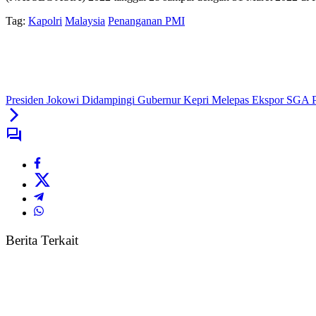
Tag:
Kapolri
Malaysia
Penanganan PMI
Presiden Jokowi Didampingi Gubernur Kepri Melepas Ekspor SGA 
Berita Terkait