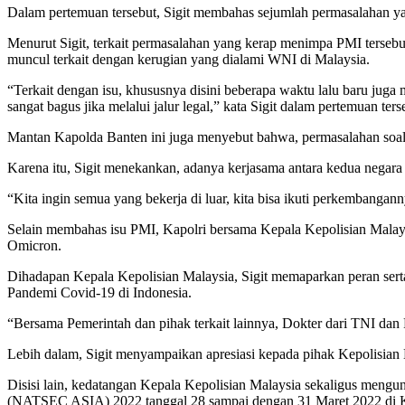
Dalam pertemuan tersebut, Sigit membahas sejumlah permasalahan yan
Menurut Sigit, terkait permasalahan yang kerap menimpa PMI tersebut
muncul terkait dengan kerugian yang dialami WNI di Malaysia.
“Terkait dengan isu, khususnya disini beberapa waktu lalu baru juga 
sangat bagus jika melalui jalur legal,” kata Sigit dalam pertemuan ters
Mantan Kapolda Banten ini juga menyebut bahwa, permasalahan soal 
Karena itu, Sigit menekankan, adanya kerjasama antara kedua negar
“Kita ingin semua yang bekerja di luar, kita bisa ikuti perkembangan
Selain membahas isu PMI, Kapolri bersama Kepala Kepolisian Malay
Omicron.
Dihadapan Kepala Kepolisian Malaysia, Sigit memaparkan peran serta
Pandemi Covid-19 di Indonesia.
“Bersama Pemerintah dan pihak terkait lainnya, Dokter dari TNI dan
Lebih dalam, Sigit menyampaikan apresiasi kepada pihak Kepolisia
Disisi lain, kedatangan Kepala Kepolisian Malaysia sekaligus mengu
(NATSEC ASIA) 2022 tanggal 28 sampai dengan 31 Maret 2022 di 