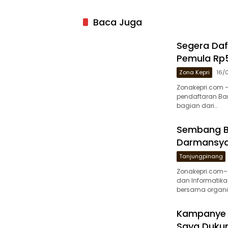
Baca Juga
Segera Daf
Pemula Rp5
Zona Kepri
16/
Zonakepri.com 
pendaftaran Ba
bagian dari…
Sembang Be
Darmansyah
Tanjungpinang
Zonakepri.com–
dan Informatik
bersama organis
Kampanye Di
Saya Duku