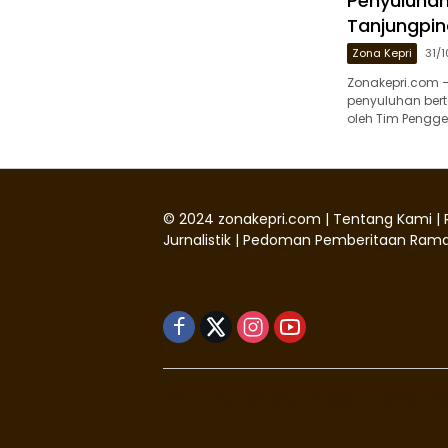
Penyuluhan 
Tanjungpin
Zona Kepri
31/
Zonakepri.com 
penyuluhan bert
oleh Tim Pengge
©
2024
zonakepri.com |
Tentang Kami
|
Jurnalistik
|
Pedoman Pemberitaan Rama
Didukung oleh WordPress
-
Tema: wp