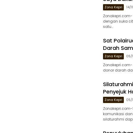
Zona Kepri
14/
Zonakepri.com- 
dengan suka ci
satu…
Sat Polairu
Darah Samb
Zona Kepri
05/
Zonakepri.com- 
donor darah dal
Silaturahmi
Penyejuk H
Zona Kepri
05/
Zonakepri.com-S
komunikasi dan 
silaturahmi dap