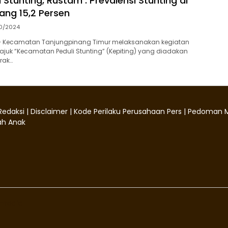
Stunting, Rustam : Prevalensi Stunting di
ang 15,2 Persen
10/2024
– Kecamatan Tanjungpinang Timur melaksanakan kegiatan
ajuk “Kecamatan Peduli Stunting” (Kepiting) yang diadakan
rak…
Redaksi
|
Disclaimer
|
Kode Perilaku Perusahaan Pers
|
Pedoman M
h Anak
media.