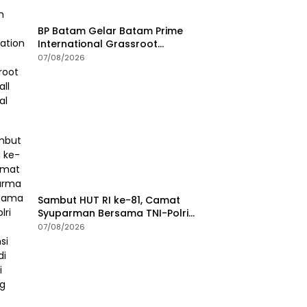
BP Batam Gelar Batam Prime
International Grassroot
Football Festival 2026
07/08/2026
Sambut HUT RI ke-81, Camat
Syuparman Bersama TNI-Polri
dan Instansi Goro di Pantai
07/08/2026
Piwang