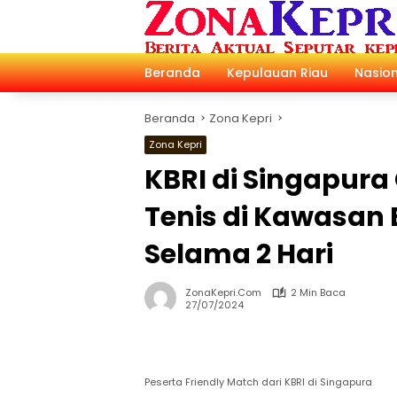
Langsung
ke
konten
Beranda
Kepulauan Riau
Nasion
Beranda
Zona Kepri
Zona Kepri
KBRI di Singapura
Tenis di Kawasan 
Selama 2 Hari
ZonaKepri.com
2 Min Baca
27/07/2024
Peserta Friendly Match dari KBRI di Singapura