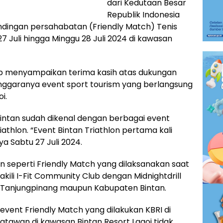
dari Kedutaan Besar
Republik Indonesia
andingan persahabatan (Friendly Match) Tenis
7 Juli hingga Minggu 28 Juli 2024 di kawasan
ab menyampaikan terima kasih atas dukungan
ggaranya event sport tourism yang berlangsung
i.
ntan sudah dikenal dengan berbagai event
iathlon. “Event Bintan Triathlon pertama kali
a Sabtu 27 Juli 2024.
lain seperti Friendly Match yang dilaksanakan saat
wakili I-Fit Community Club dengan Midnightdrill
ari Tanjungpinang maupun Kabupaten Bintan.
ent Friendly Match yang dilakukan KBRI di
atawan di kawasan Bintan Resort Lagoi tidak