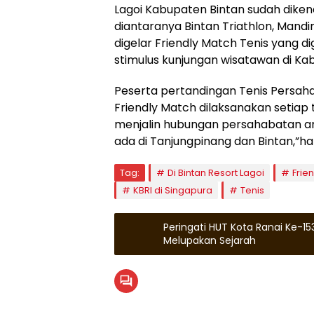
Lagoi Kabupaten Bintan sudah diken
diantaranya Bintan Triathlon, Mandir
digelar Friendly Match Tenis yang di
stimulus kunjungan wisatawan di Ka
Peserta pertandingan Tenis Persah
Friendly Match dilaksanakan setiap
menjalin hubungan persahabatan ant
ada di Tanjungpinang dan Bintan,”ha
Tag:
Di Bintan Resort Lagoi
Frie
KBRI di Singapura
Tenis
Peringati HUT Kota Ranai Ke-15
Melupakan Sejarah