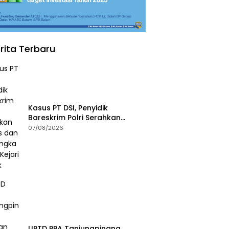
rita Terbaru
Kasus PT DSI, Penyidik
Bareskrim Polri Serahkan
Berkas dan Tersangka AS ke
07/08/2026
Kejari Depok
UPTD PPA Tanjungpinang