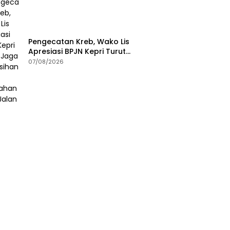
Pengecatan Kreb, Wako Lis
Apresiasi BPJN Kepri Turut
Jaga Kebersihan dan
07/08/2026
Keindahan Ruas Jalan