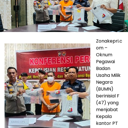
Zonakepri.c
om –
Oknum
Pegawai
Badan
Usaha Milik
Negara
(BUMN)
berinisial F
(47) yang
menjabat
Kepala
kantor PT