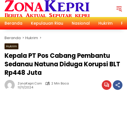
Langsung
ke
konten
Beranda
Kepulauan Riau
Nasional
Hukrim
Pol
Beranda
Hukrim
Hukrim
Kepala PT Pos Cabang Pembantu
Sedanau Natuna Diduga Korupsi BLT
Rp448 Juta
ZonaKepri.com
2 Min Baca
11/11/2024