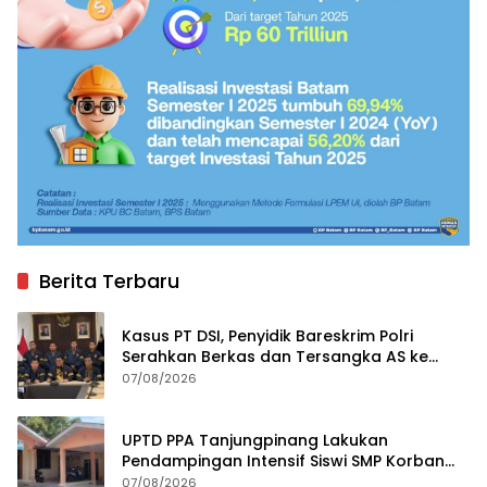
Berita Terbaru
Kasus PT DSI, Penyidik Bareskrim Polri
Serahkan Berkas dan Tersangka AS ke
Kejari Depok
07/08/2026
UPTD PPA Tanjungpinang Lakukan
Pendampingan Intensif Siswi SMP Korban
Asusila
07/08/2026