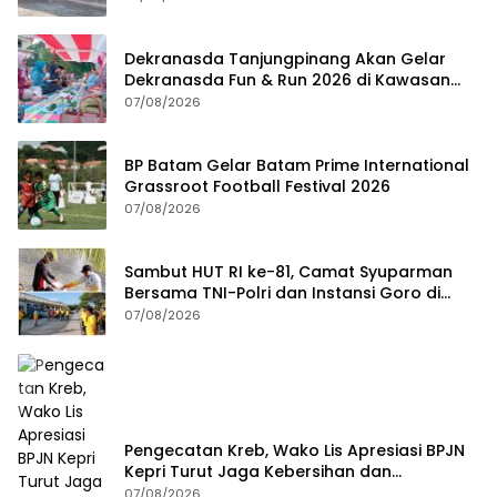
Dekranasda Tanjungpinang Akan Gelar
Dekranasda Fun & Run 2026 di Kawasan
Gedung Gonggong
07/08/2026
BP Batam Gelar Batam Prime International
Grassroot Football Festival 2026
07/08/2026
Sambut HUT RI ke-81, Camat Syuparman
Bersama TNI-Polri dan Instansi Goro di
Pantai Piwang
07/08/2026
Pengecatan Kreb, Wako Lis Apresiasi BPJN
Kepri Turut Jaga Kebersihan dan
Keindahan Ruas Jalan
07/08/2026