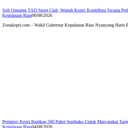
Soft Opening TAO Sport Club, Wagub Kepri: Kontribusi Swasta Per
Kepulauan Riau
06/08/2026
Zonakepri.com – Wakil Gubernur Kepulauan Riau Nyanyang Haris Pr
Pemprov Kepri Bagikan 500 Paket Sembako Untuk Masyarakat Tanj
Kepulauan Riau
04/08/2026