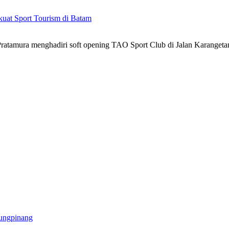
kuat Sport Tourism di Batam
atamura menghadiri soft opening TAO Sport Club di Jalan Karanget
ungpinang