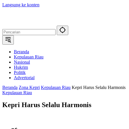
Langsung ke konten
Beranda
Kepulauan Riau
Nasional
Hukrim
Politik
Advertorial
Beranda
Zona Kepri
Kepulauan Riau
Kepri Harus Selalu Harmonis
Kepulauan Riau
Kepri Harus Selalu Harmonis