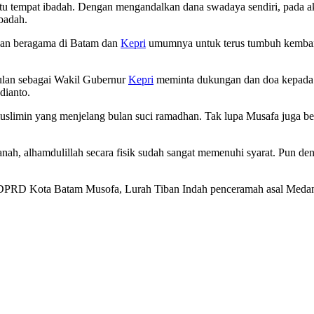
u tempat ibadah. Dengan mengandalkan dana swadaya sendiri, pada ak
badah.
pan beragama di Batam dan
Kepri
umumnya untuk terus tumbuh kembang
bulan sebagai Wakil Gubernur
Kepri
meminta dukungan dan doa kepada 
sdianto.
min yang menjelang bulan suci ramadhan. Tak lupa Musafa juga berte
ah, alhamdulillah secara fisik sudah sangat memenuhi syarat. Pun de
ta DPRD Kota Batam Musofa, Lurah Tiban Indah penceramah asal Med