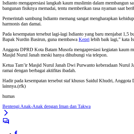
Isdianto mengapresiasi langkah kaum muslimin dalam membangun sat
bangunan fisiknya memadai, tentu memberikan rasa nyaman saat beri
Pemerintah sambung Isdianto memang sangat mengharapkan kehidu
harmonis dan damai.
Pada kesempatan tersebut lagi-lagi Isdianto yang baru menjabat 1,5 
Bapak Nurdin Basirun, guna membawa
Kepri
lebih baik lagi,” kata I
Anggota DPRD Kota Batam Musofa mengapresiasi kegiatan kaum musli
Masjid Nurul Janah meski hanya dihubungi via telepon.
Ketua Tam’ir Masjid Nurul Janah Dwi Purwanto keberadaan Nurul Jan
ramai dengan berbagai aktifitas ibadah.
Hadir pada kesempatan tersebut staf khusus Saidul Khudri, Anggo
lainnya.(rfk)
humas
Bentengi Anak-Anak dengan Iman dan Takwa