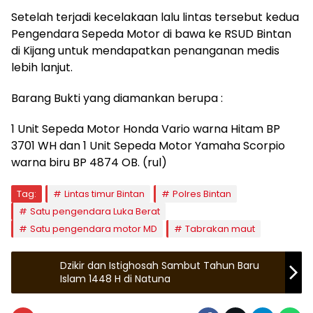
Setelah terjadi kecelakaan lalu lintas tersebut kedua
Pengendara Sepeda Motor di bawa ke RSUD Bintan
di Kijang untuk mendapatkan penanganan medis
lebih lanjut.
Barang Bukti yang diamankan berupa :
1 Unit Sepeda Motor Honda Vario warna Hitam BP
3701 WH dan 1 Unit Sepeda Motor Yamaha Scorpio
warna biru BP 4874 OB. (rul)
Tag:
Lintas timur Bintan
Polres Bintan
Satu pengendara Luka Berat
Satu pengendara motor MD
Tabrakan maut
Dzikir dan Istighosah Sambut Tahun Baru
Islam 1448 H di Natuna