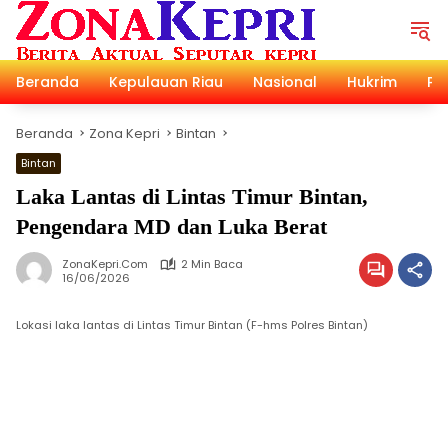
Langsung
ke
konten
Beranda
Kepulauan Riau
Nasional
Hukrim
Pol
Beranda
Zona Kepri
Bintan
Bintan
Laka Lantas di Lintas Timur Bintan,
Pengendara MD dan Luka Berat
ZonaKepri.com
2 Min Baca
16/06/2026
Lokasi laka lantas di Lintas Timur Bintan (F-hms Polres Bintan)