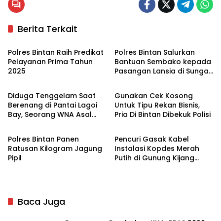
Berita Terkait
Bintan
Bintan
Polres Bintan Raih Predikat
Polres Bintan Salurkan
Pelayanan Prima Tahun
Bantuan Sembako kepada
2025
Pasangan Lansia di Sungai
Bintan
Hukrim
Enam
Diduga Tenggelam Saat
Gunakan Cek Kosong
Berenang di Pantai Lagoi
Untuk Tipu Rekan Bisnis,
Bay, Seorang WNA Asal
Pria Di Bintan Dibekuk Polisi
Bintan
Bintan
Kazakhstan Meninggal
Polres Bintan Panen
Pencuri Gasak Kabel
Ratusan Kilogram Jagung
Instalasi Kopdes Merah
Pipil
Putih di Gunung Kijang
Bintan
Baca Juga