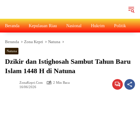
Langsung
ke
konten
Beranda
Kepulauan Riau
Nasional
Hukrim
Politik
Ad
Beranda
Zona Kepri
Natuna
Natuna
Dzikir dan Istighosah Sambut Tahun Baru
Islam 1448 H di Natuna
ZonaKepri.com
2 Min Baca
16/06/2026