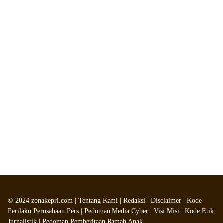
©
2024
zonakepri.com |
Tentang Kami
|
Redaksi
|
Disclaimer
|
Kode
Perilaku Perusahaan Pers
|
Pedoman Media Cyber
|
Visi Misi
|
Kode Etik
Jurnalistik
|
Pedoman Pemberitaan Ramah Anak