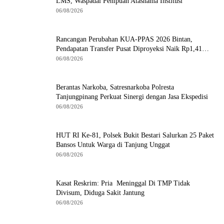
LMS, Waspadai Penipuan Atasnama Institusi
06/08/2026
Rancangan Perubahan KUA-PPAS 2026 Bintan,
Pendapatan Transfer Pusat Diproyeksi Naik Rp1,41
Miliar
06/08/2026
Berantas Narkoba, Satresnarkoba Polresta
Tanjungpinang Perkuat Sinergi dengan Jasa Ekspedisi
06/08/2026
HUT RI Ke-81, Polsek Bukit Bestari Salurkan 25 Paket
Bansos Untuk Warga di Tanjung Unggat
06/08/2026
Kasat Reskrim: Pria Meninggal Di TMP Tidak
Divisum, Diduga Sakit Jantung
06/08/2026