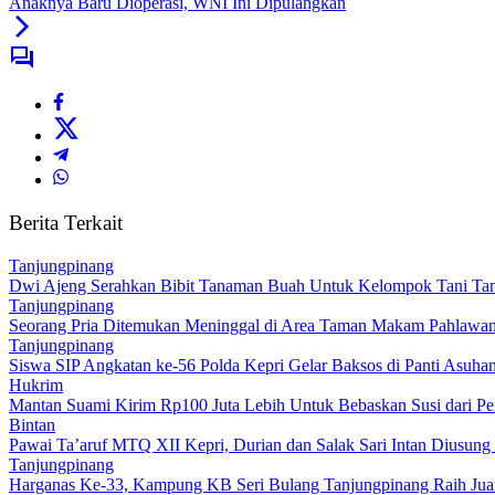
Anaknya Baru Dioperasi, WNI Ini Dipulangkan
Berita Terkait
Tanjungpinang
Dwi Ajeng Serahkan Bibit Tanaman Buah Untuk Kelompok Tani Ta
Tanjungpinang
Seorang Pria Ditemukan Meninggal di Area Taman Makam Pahlawa
Tanjungpinang
Siswa SIP Angkatan ke-56 Polda Kepri Gelar Baksos di Panti Asuh
Hukrim
Mantan Suami Kirim Rp100 Juta Lebih Untuk Bebaskan Susi dari P
Bintan
Pawai Ta’aruf MTQ XII Kepri, Durian dan Salak Sari Intan Diusung 
Tanjungpinang
Harganas Ke-33, Kampung KB Seri Bulang Tanjungpinang Raih Juar