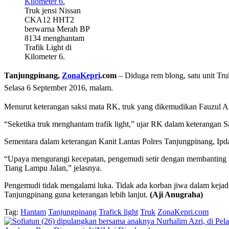
Truk jensi Nissan
CKA12 HHT2
berwarna Merah BP
8134 menghantam
Trafik Light di
Kilometer 6.
Tanjungpinang,
ZonaKepri
.com
– Diduga rem blong, satu unit T
Selasa 6 September 2016, malam.
Menurut keterangan saksi mata RK, truk yang dikemudikan Fauzul A
“Seketika truk menghantam trafik light,” ujar RK dalam keterangan S
Sementara dalam keterangan Kanit Lantas Polres Tanjungpinang, Ipd
“Upaya mengurangi kecepatan, pengemudi setir dengan membanting ke
Tiang Lampu Jalan,” jelasnya.
Pengemudi tidak mengalami luka. Tidak ada korban jiwa dalam kejadia
Tanjungpinang guna keterangan lebih lanjut.
(Aji Anugraha)
Tag:
Hantam
Tanjungpinang
Trafick light
Truk
ZonaKepri.com