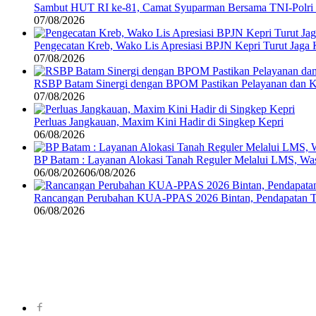
Sambut HUT RI ke-81, Camat Syuparman Bersama TNI-Polri da
07/08/2026
Pengecatan Kreb, Wako Lis Apresiasi BPJN Kepri Turut Jaga
07/08/2026
RSBP Batam Sinergi dengan BPOM Pastikan Pelayanan dan K
07/08/2026
Perluas Jangkauan, Maxim Kini Hadir di Singkep Kepri
06/08/2026
BP Batam : Layanan Alokasi Tanah Reguler Melalui LMS, Wasp
06/08/2026
06/08/2026
Rancangan Perubahan KUA-PPAS 2026 Bintan, Pendapatan Tra
06/08/2026
©
2024
zonakepri.com |
Tentang Kami
|
Redaksi
|
Disclaimer
|
Kode P