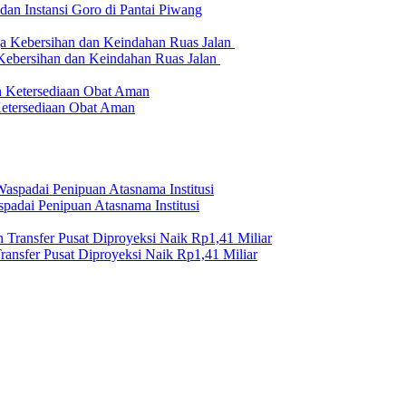
n Instansi Goro di Pantai Piwang
 Kebersihan dan Keindahan Ruas Jalan
etersediaan Obat Aman
adai Penipuan Atasnama Institusi
nsfer Pusat Diproyeksi Naik Rp1,41 Miliar
erilaku Perusahaan Pers
|
Pedoman Media Cyber
|
Visi Misi
|
Kode Eti