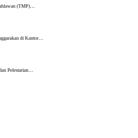
m Pahlawan (TMP)…
enggarakan di Kantor…
dan Pelestarian…