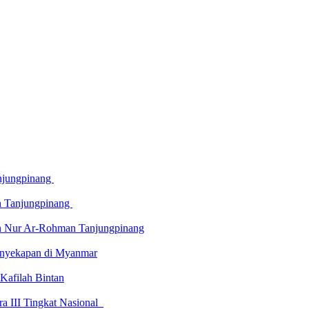
njungpinang
n Tanjungpinang
an Nur Ar-Rohman Tanjungpinang
enyekapan di Myanmar
Kafilah Bintan
a III Tingkat Nasional