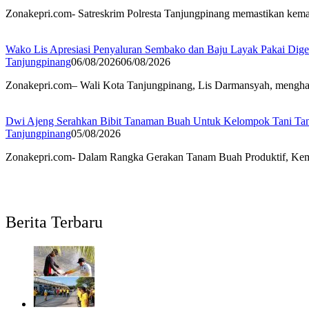
Zonakepri.com- Satreskrim Polresta Tanjungpinang memastikan kem
Wako Lis Apresiasi Penyaluran Sembako dan Baju Layak Pakai Di
Tanjungpinang
06/08/2026
06/08/2026
Zonakepri.com– Wali Kota Tanjungpinang, Lis Darmansyah, menghad
Dwi Ajeng Serahkan Bibit Tanaman Buah Untuk Kelompok Tani Ta
Tanjungpinang
05/08/2026
Zonakepri.com- Dalam Rangka Gerakan Tanam Buah Produktif, Keme
Berita Terbaru