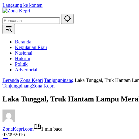
Langsung ke konten
Beranda
Kepulauan Riau
Nasional
Hukrim
Politik
Advertorial
Beranda
Zona Kepri
Tanjungpinang
Laka Tunggal, Truk Hantam L
Tanjungpinang
Zona Kepri
Laka Tunggal, Truk Hantam Lampu Mera
ZonaKepri.com
1 min baca
07/09/2016