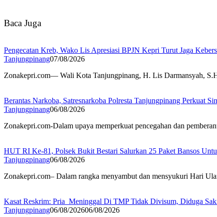
Baca Juga
Pengecatan Kreb, Wako Lis Apresiasi BPJN Kepri Turut Jaga Keber
Tanjungpinang
07/08/2026
Zonakepri.com— Wali Kota Tanjungpinang, H. Lis Darmansyah, S.H.,
Berantas Narkoba, Satresnarkoba Polresta Tanjungpinang Perkuat Sin
Tanjungpinang
06/08/2026
Zonakepri.com-Dalam upaya memperkuat pencegahan dan pemberantasa
HUT RI Ke-81, Polsek Bukit Bestari Salurkan 25 Paket Bansos Unt
Tanjungpinang
06/08/2026
Zonakepri.com– Dalam rangka menyambut dan mensyukuri Hari Ulan
Kasat Reskrim: Pria Meninggal Di TMP Tidak Divisum, Diduga Sak
Tanjungpinang
06/08/2026
06/08/2026