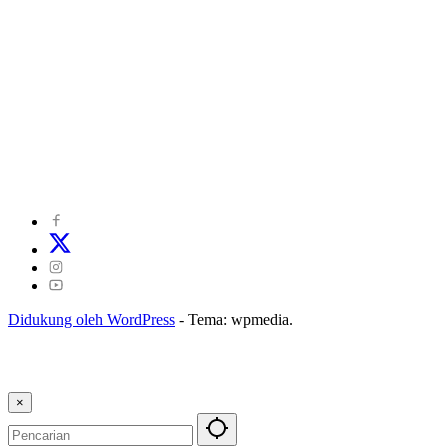
©
2024
zonakepri.com |
Tentang Kami
|
Redaksi
|
Disclaimer
|
Kode Perilaku Perusahaan Pers
|
Pedoman Media Cyber
|
Visi Misi
|
Kode Etik Jurnalistik
|
Pedoman Pemberitaan Ramah Anak
Didukung oleh WordPress
-
Tema: wpmedia.
×