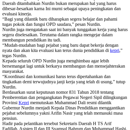
Daerah ditambahkan Nurdin bukan merupakan hal yang harus
dibesar-besarkan karna Ini murni sebagai upaya peningkatan dan
evaluasi kinerja.
“Bagi yang dilantik baru diharapkan segera belajar dan pahami
tugas pokok dan fungsi OPD saudara,” pesan Nurdin.
Nurdin juga mengatakan saat ini banyak tunggakan kerja yang harus
segera diselesaikan. Terutama dalam rangka mengejar dalam
membangun pendidikan itu tadi.
“Mudah-mudahan bagi pejabat yang baru dapat bekerja dengan
nyata dan akan kita evaluasi kan terus dunia pendidikan di
kepri
,”
tegas Nurdin.
Kepada seluruh OPD Nurdin juga menghimbau agar lebih
bersemangat lagi untuk berkarya membangun dan mensejahterakan
masyarakat.
“Koordinasi dan komunikasi harus terus dipertahankan dan
tingkatkan demi terwujudnya janji kerja yang telah di usung,” tutup
Nurdin.
Berdasarkan surat keputusan nomor 831 Tahun 2018 tentang
Pemberentian dan pengangkatan Pegawai Negeri Sipil dilingkungan
Provinsi
Kepri
memutuskan Muhammad Dali resmi dilantik
Gubernur Nurdin menjadi Kepala Dinas Pendidikan menggantikan
pejabat sebelumnya yakni Arifin Nasir yang telah memasuki masa
pensiun.
Hadir pada pelantikan tersebut Sekretaris Daerah H TS Arif
Fadillah, Asisten II dan III Syamsul Bahrum dan Muhammad Hasbi,