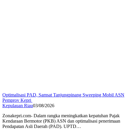
Optimalisasi PAD, Samsat Tanjungpinang Sweeping Mobil ASN
Pemprov Kepri
Kepulauan Riau
03/08/2026
Zonakepri.com- Dalam rangka meningkatkan kepatuhan Pajak
Kendaraan Bermotor (PKB) ASN dan optimalisasi penerimaan
Pendapatan Asli Daerah (PAD). UPTD…