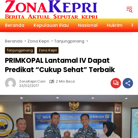
Langsung
ke
konten
Beranda
Kepulauan Riau
Nasional
Hukrim
Pol
Beranda
Zona Kepri
Tanjungpinang
Tanjungpinang
Zona Kepri
PRIMKOPAL Lantamal IV Dapat
Predikat “Cukup Sehat” Terbaik
ZonaKepri.com
2 Min Baca
23/02/2017