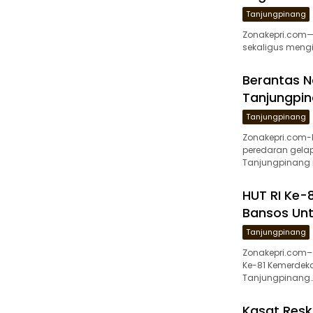
Tanjungpinang
Zonakepri.com— 
sekaligus mengi
Berantas N
Tanjungpin
Tanjungpinang
Zonakepri.com
peredaran gelap
Tanjungpinang 
HUT RI Ke-8
Bansos Unt
Tanjungpinang
Zonakepri.com–
Ke-81 Kemerdekaa
Tanjungpinang
Kasat Resk