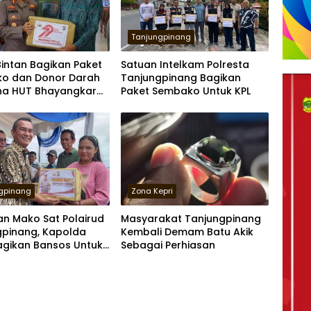
Tanjungpinang
Bintan Bagikan Paket
Satuan Intelkam Polresta
o dan Donor Darah
Tanjungpinang Bagikan
a HUT Bhayangkara
Paket Sembako Untuk KPL
gpinang
Zona Kepri
n Mako Sat Polairud
Masyarakat Tanjungpinang
gpinang, Kapolda
Kembali Demam Batu Akik
agikan Bansos Untuk
Sebagai Perhiasan