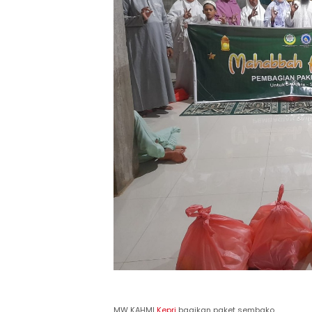
MW KAHMI
Kepri
bagikan paket sembako