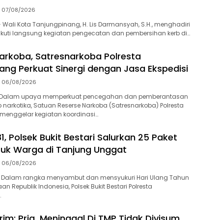
07/08/2026
Wali Kota Tanjungpinang, H. Lis Darmansyah, S.H., menghadiri
kuti langsung kegiatan pengecatan dan pembersihan kerb di…
arkoba, Satresnarkoba Polresta
ang Perkuat Sinergi dengan Jasa Ekspedisi
06/08/2026
-Dalam upaya memperkuat pencegahan dan pemberantasan
 narkotika, Satuan Reserse Narkoba (Satresnarkoba) Polresta
menggelar kegiatan koordinasi…
1, Polsek Bukit Bestari Salurkan 25 Paket
uk Warga di Tanjung Unggat
06/08/2026
 Dalam rangka menyambut dan mensyukuri Hari Ulang Tahun
n Republik Indonesia, Polsek Bukit Bestari Polresta
…
rim: Pria Meninggal Di TMP Tidak Divisum,