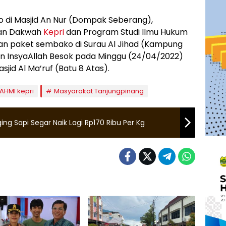
di Masjid An Nur (Dompak Seberang),
an Dakwah
Kepri
dan Program Studi Ilmu Hukum
n paket sembako di Surau Al Jihad (Kampung
n InsyaAllah Besok pada Minggu (24/04/2022)
jid Al Ma’ruf (Batu 8 Atas).
AHMI kepri
Masyarakat Tanjungpinang
ging Sapi Segar Naik Lagi Rp170 Ribu Per Kg