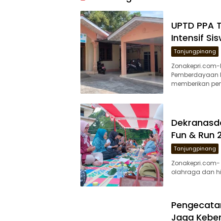
UPTD PPA 
Intensif Si
Tanjungpinang
Zonakepri.com-
Pemberdayaan M
memberikan pen
Dekranasd
Fun & Run
Tanjungpinang
Zonakepri.com-
olahraga dan h
Pengecatan
Jaga Keber