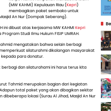
(MW KAHMI) Kepulauan Riau (
Kepri
)
membagikan paket sembako untuk
 Masjid An Nur (Dompak Seberang).
Be
 ini dibuat atas kerjasama MW KAHMI
Kepri
a Program Studi Ilmu Hukum FISIP UMRAH.
 Tahmid mengatakan bahwa selain berbagi
k memperkuat silaturahmi dikalangan masyarakat
h kepada para donatur.
berbagi dan silaturahami ini harus terus kita
ut Tahmid merupakan bagian dari kegiatan
apun total paket yang akan dibagikan sekitar
dibeberapa lokasi (Surau Al Jihad, Masjid An Nur