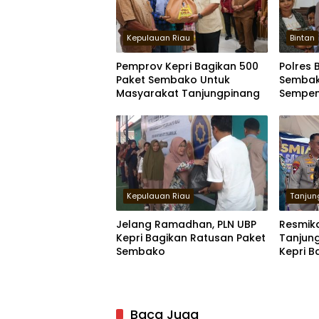
Kepulauan Riau
Bintan
Pemprov Kepri Bagikan 500
Polres 
Paket Sembako Untuk
Sembak
Masyarakat Tanjungpinang
Sempen
ke-79
Kepulauan Riau
Tanjun
Jelang Ramadhan, PLN UBP
Resmika
Kepri Bagikan Ratusan Paket
Tanjun
Sembako
Kepri B
Warga
Baca Juga