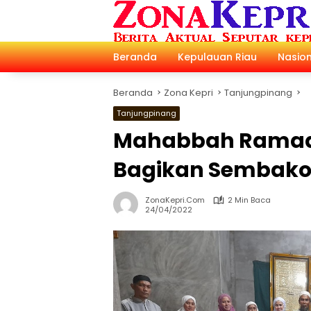
Langsung
ke
konten
Beranda
Kepulauan Riau
Nasion
Beranda
Zona Kepri
Tanjungpinang
Tanjungpinang
Mahabbah Ramadh
Bagikan Sembako
ZonaKepri.com
2 Min Baca
24/04/2022