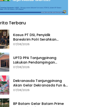
rita Terbaru
Kasus PT DSI, Penyidik
Bareskrim Polri Serahkan
Berkas dan Tersangka AS ke
07/08/2026
Kejari Depok
UPTD PPA Tanjungpinang
Lakukan Pendampingan
Intensif Siswi SMP Korban
07/08/2026
Asusila
Dekranasda Tanjungpinang
Akan Gelar Dekranasda Fun &
Run 2026 di Kawasan Gedung
07/08/2026
Gonggong
BP Batam Gelar Batam Prime