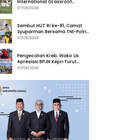
International Grassroot
Football Festival 2026
07/08/2026
Sambut HUT RI ke-81, Camat
Syuparman Bersama TNI-Polri
dan Instansi Goro di Pantai
07/08/2026
Piwang
Pengecatan Kreb, Wako Lis
Apresiasi BPJN Kepri Turut
Jaga Kebersihan dan
07/08/2026
Keindahan Ruas Jalan