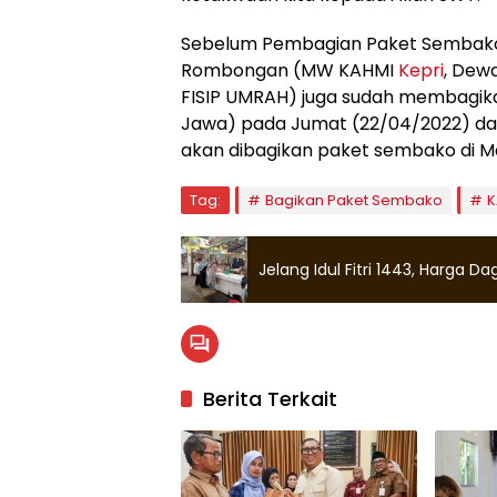
Sebelum Pembagian Paket Sembako 
Rombongan (MW KAHMI
Kepri
, Dew
FISIP UMRAH) juga sudah membagika
Jawa) pada Jumat (22/04/2022) da
akan dibagikan paket sembako di Mas
Tag:
Bagikan Paket Sembako
K
Jelang Idul Fitri 1443, Harga Da
Berita Terkait