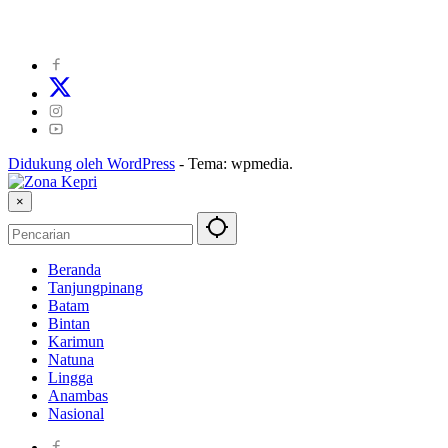
Kode Perilaku Perusahaan Pers
|
Pedoman Media Cyber
|
Visi Misi
|
Kode Etik Jurnalistik
|
Pedoman Pemberitaan Ramah Anak
Didukung oleh WordPress
-
Tema: wpmedia.
×
Beranda
Tanjungpinang
Batam
Bintan
Karimun
Natuna
Lingga
Anambas
Nasional