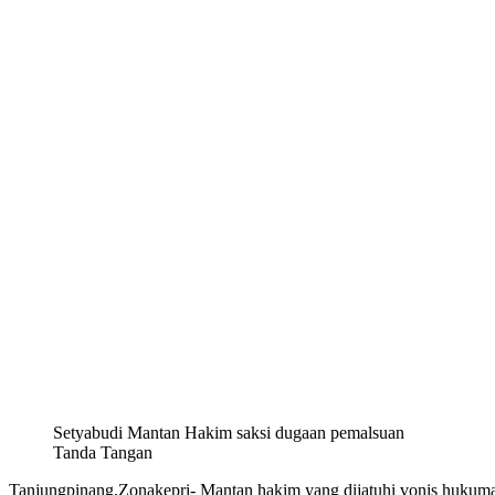
Setyabudi Mantan Hakim saksi dugaan pemalsuan
Tanda Tangan
Tanjungpinang,Zonakepri- Mantan hakim yang dijatuhi vonis hukuma