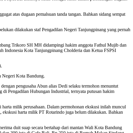
nggugat atas dugaan pemalsuan tanda tangan. Bahkan sidang sempat
pelukan dilakukan staf Pengadilan Negeri Tanjungpinang yang pernah
ambang Trikoro SH MH didampingi hakim anggota Fathul Mujib dan
uruh Indonesia Kota Tanjungpinang Cholderia dan Ketua FSPSI
i.
an Negeri Kota Bandung.
n dengan pengusaha Abun alias Dedi selaku termohon menuntut
g di Pengadilan Hubungan Industrial, ternyata putusan hakim
 harta milik perusahaan. Dalam permohonan ekskusi inilah muncul
, ekskusi harta milik PT Rotarindo juga belum dilakukan. Bahkan
erima duit suap secara bertahap dari mantan Wali Kota Bandung
250 dan 300 juta di Cafe Bali, Rp 250 juta di Rumah Makan Sindang