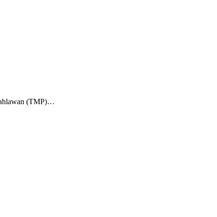
m Pahlawan (TMP)…