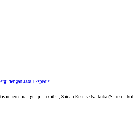
ergi dengan Jasa Ekspedisi
n peredaran gelap narkotika, Satuan Reserse Narkoba (Satresnarkob