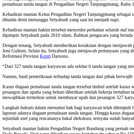
pemalsuan tanda tangan di Pengadilan Negeri Tanjungpinang, Rabu 1
Kehadiran mantan Ketua Pengadilan Negeri Tanjungpinang sebagai sa
ditunda demi menunggu Setyabudi yang saat ini menjadi napi.
Kehadiran mantan hakim tersebut menyedot perhatian seluruh staf m
dipimpin Setyabudi pada 2010 silam. Bahkan pengacara yang berada
Dengan tenang, Setyabudi memberikan kesaksian dengan menjawab p
Joni Gultom. Selain itu, Setyabudi juga menjawab pertanyaan yang d
Reformasi Provinsi
Kepri
Darsono.
“Dari 327 tanda tangan karyawan ada sekitar 6 tanda tangan yang me
Namun, hasil pemeriksaan terhadap tanda tangan dari pihak berwajib
Kasus dugaan pemalsuan tanda tangan tersebut timbul setelah kasus
pesangon dan upaha yang belum diberikan setelah bekerja bertahun ta
mewajibkan termohon untuk membayar upah dan pesangon 327 kary
Langkah hukum dalam menuntut hak bagi karyawan telah ditempuh be
laporan adanya dugaan pemalsuan tanda tangan. Hingga kasus dugaan
sejumlah aset yang rencananya bakal diekskusi, ternyata sudah banyak
Setyabudi mantan hakim Pengadilan Negeri Bandung yang pernah men
Dada Rosada. Duit yang diberikan secara bertahap itu sebesar Rp 150