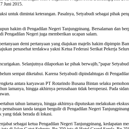
7 Juni 2015.
ksi untuk dimintai keterangan. Pasalnya, Setyabudi sebagai pihak pe
aupun hakim di Pengadilan Negeri Tanjungpinang. Bersalaman dan ber
 di Pengadilan Negeri juga memberikan ucapan salam.
ertanyaan demi pertanyaan yang diajukan majelis hakim dipimpin B
iajukan penasehat terdakwa yakni Ketua Federasi Serikat Pekerja Sel
ncurigakan. Selanjutnya dilaporkan ke pihak berwajib,”papar Setyabud
 belum sempat diketahui. Karena Setyabudi dipindahtugas di Pengadil
 sengketa antara karyawan PT Rotarindo Busana Bintan selaku pemoho
hun lamanya, hingga akhirnya perusahaan tidak beroperasi. Pada sidan
awan.
rtahun tahun lamanya, hingga akhirnya diputuskan melakukan ekskusi
 pemalsuan tanda tangan bergulir di Pengadilan Negeri Tanjungpinang
 yang tidak berada di lokasi.
jabat sebagai ketua Pengadilan Negeri Tanjungpinang, kedapatan men
 juta di Jalan Gatot Subroto, Rp 250 juta di Hotel Grand Serela, Rp 