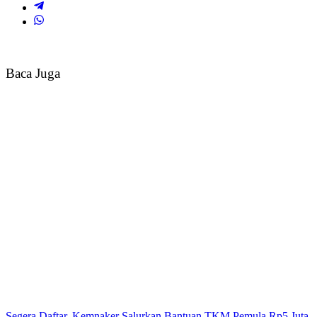
Baca Juga
Segera Daftar, Kemnaker Salurkan Bantuan TKM Pemula Rp5 Juta