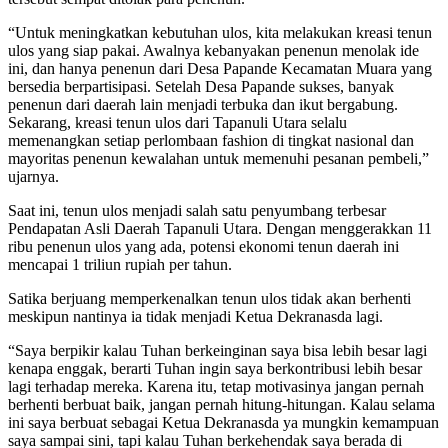
“Untuk meningkatkan kebutuhan ulos, kita melakukan kreasi tenun
ulos yang siap pakai. Awalnya kebanyakan penenun menolak ide
ini, dan hanya penenun dari Desa Papande Kecamatan Muara yang
bersedia berpartisipasi. Setelah Desa Papande sukses, banyak
penenun dari daerah lain menjadi terbuka dan ikut bergabung.
Sekarang, kreasi tenun ulos dari Tapanuli Utara selalu
memenangkan setiap perlombaan fashion di tingkat nasional dan
mayoritas penenun kewalahan untuk memenuhi pesanan pembeli,”
ujarnya.
Saat ini, tenun ulos menjadi salah satu penyumbang terbesar
Pendapatan Asli Daerah Tapanuli Utara. Dengan menggerakkan 11
ribu penenun ulos yang ada, potensi ekonomi tenun daerah ini
mencapai 1 triliun rupiah per tahun.
Satika berjuang memperkenalkan tenun ulos tidak akan berhenti
meskipun nantinya ia tidak menjadi Ketua Dekranasda lagi.
“Saya berpikir kalau Tuhan berkeinginan saya bisa lebih besar lagi
kenapa enggak, berarti Tuhan ingin saya berkontribusi lebih besar
lagi terhadap mereka. Karena itu, tetap motivasinya jangan pernah
berhenti berbuat baik, jangan pernah hitung-hitungan. Kalau selama
ini saya berbuat sebagai Ketua Dekranasda ya mungkin kemampuan
saya sampai sini, tapi kalau Tuhan berkehendak saya berada di