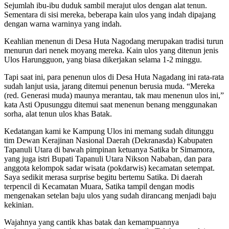
Sejumlah ibu-ibu duduk sambil merajut ulos dengan alat tenun.
Sementara di sisi mereka, beberapa kain ulos yang indah dipajang
dengan warna warninya yang indah.
Keahlian menenun di Desa Huta Nagodang merupakan tradisi turun
menurun dari nenek moyang mereka. Kain ulos yang ditenun jenis
Ulos Harungguon, yang biasa dikerjakan selama 1-2 minggu.
Tapi saat ini, para penenun ulos di Desa Huta Nagadang ini rata-rata
sudah lanjut usia, jarang ditemui penenun berusia muda. “Mereka
(red. Generasi muda) maunya merantau, tak mau menenun ulos ini,”
kata Asti Opusunggu ditemui saat menenun benang menggunakan
sorha, alat tenun ulos khas Batak.
Kedatangan kami ke Kampung Ulos ini memang sudah ditunggu
tim Dewan Kerajinan Nasional Daerah (Dekranasda) Kabupaten
Tapanuli Utara di bawah pimpinan ketuanya Satika br Simamora,
yang juga istri Bupati Tapanuli Utara Nikson Nababan, dan para
anggota kelompok sadar wisata (pokdarwis) kecamatan setempat.
Saya sedikit merasa surprise begitu bertemu Satika. Di daerah
terpencil di Kecamatan Muara, Satika tampil dengan modis
mengenakan setelan baju ulos yang sudah dirancang menjadi baju
kekinian.
Wajahnya yang cantik khas batak dan kemampuannya