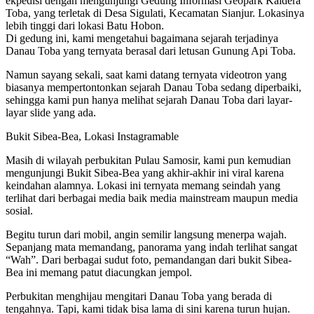
ekpedisi dengan mengunjungi Gedung Informasi Geopark Kaldera
Toba, yang terletak di Desa Sigulati, Kecamatan Sianjur. Lokasinya
lebih tinggi dari lokasi Batu Hobon.
Di gedung ini, kami mengetahui bagaimana sejarah terjadinya
Danau Toba yang ternyata berasal dari letusan Gunung Api Toba.
Namun sayang sekali, saat kami datang ternyata videotron yang
biasanya mempertontonkan sejarah Danau Toba sedang diperbaiki,
sehingga kami pun hanya melihat sejarah Danau Toba dari layar-
layar slide yang ada.
Bukit Sibea-Bea, Lokasi Instagramable
Masih di wilayah perbukitan Pulau Samosir, kami pun kemudian
mengunjungi Bukit Sibea-Bea yang akhir-akhir ini viral karena
keindahan alamnya. Lokasi ini ternyata memang seindah yang
terlihat dari berbagai media baik media mainstream maupun media
sosial.
Begitu turun dari mobil, angin semilir langsung menerpa wajah.
Sepanjang mata memandang, panorama yang indah terlihat sangat
“Wah”. Dari berbagai sudut foto, pemandangan dari bukit Sibea-
Bea ini memang patut diacungkan jempol.
Perbukitan menghijau mengitari Danau Toba yang berada di
tengahnya. Tapi, kami tidak bisa lama di sini karena turun hujan.