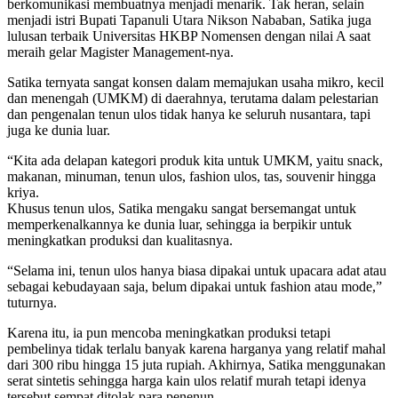
berkomunikasi membuatnya menjadi menarik. Tak heran, selain
menjadi istri Bupati Tapanuli Utara Nikson Nababan, Satika juga
lulusan terbaik Universitas HKBP Nomensen dengan nilai A saat
meraih gelar Magister Management-nya.
Satika ternyata sangat konsen dalam memajukan usaha mikro, kecil
dan menengah (UMKM) di daerahnya, terutama dalam pelestarian
dan pengenalan tenun ulos tidak hanya ke seluruh nusantara, tapi
juga ke dunia luar.
“Kita ada delapan kategori produk kita untuk UMKM, yaitu snack,
makanan, minuman, tenun ulos, fashion ulos, tas, souvenir hingga
kriya.
Khusus tenun ulos, Satika mengaku sangat bersemangat untuk
memperkenalkannya ke dunia luar, sehingga ia berpikir untuk
meningkatkan produksi dan kualitasnya.
“Selama ini, tenun ulos hanya biasa dipakai untuk upacara adat atau
sebagai kebudayaan saja, belum dipakai untuk fashion atau mode,”
tuturnya.
Karena itu, ia pun mencoba meningkatkan produksi tetapi
pembelinya tidak terlalu banyak karena harganya yang relatif mahal
dari 300 ribu hingga 15 juta rupiah. Akhirnya, Satika menggunakan
serat sintetis sehingga harga kain ulos relatif murah tetapi idenya
tersebut sempat ditolak para penenun.