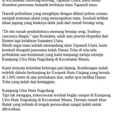
di Kecamatan Siborong-Borong, Tapanuli Utara, kami sudah
disambut panorama fantastik keelokan alam Tapanuli utara.
Daerah perbukitan yang menghijau dengan dihiasi pohon cemara
menjadi tontonan alami yang menyegarkan mata. Sesekali terlihat
lahan jagung yang letaknya tidak jauh dari rumah beratap seng.
“Di sini rumah penduduknya memang beratap seng. Soalnya
cuacanya dingin,” ujar Rosminta, salah satu peserta ekspedisi dari
Banten tapi kelahiran Sumatera Utara.
Masih segar mata setelah memandang alam Tapanuli Utara, kami
kembali disuguhi panorama indah Danau Toba di sela-sela
perbukitan saat kendaraan yang kami tumpangi melaju menuju
Kampung Ulos Huta Nagodang di Kecamatan Muara.
Kami ternyata terlambat beberapa jam datang. Rombongan sudah
terlebih dahulu berkunjung ke Geopark Huta Ginjang yang berada
di 1.095 meter di atas permukaan laut, sudut spot melihat Danau
Toba yang indah dari ketinggian.
Kampung Ulos Huta Nagodang
Tapi tak mengapa, kekecewaan terobati begitu sampai di Kampung
Ulos Huta Nagodang di Kecamatan Muara. Deretan rumah khas
Batak yang terletak di tengah persawahan sangat indah untuk
dilewatkan.