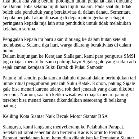
Jika tidak ada yang berani, potongan tubuh penjahat akan dibuang
ke Danau Toba selama tujuh hari tujuh malam. Pada saat itu, tidak
boleh ada penduduk yang beraktivitas di dalam danau. Sementara
kepala penjahat akan dipasang di depan pintu gerbang sebagai
peringatan kepada raja lain atau penduduk untuk tidak melakukan
kejahatan serupa.
Penggalan kepala itu baru akan dibuang ke dalam hutan setelah
membusuk. Selama tiga hari, warga dilarang beraktivitas di dalam
hutan.
Dalam kunjungan ke Kerajaan Siallagan, kami para pengurus SMSI
juga diajak menari bersama patung kayu Sigale-gale yang sudah ada
sejak zaman kerajaan Suku Batak di Pulau Samosir.
Patung ini sendiri pada zaman dahulu dipakai dalam pertunjukan tari
untuk ritual penguburan jenazah Suku Batak. Konon, patung Sigale-
gale bisa menari karena adanya roh dari jenazah yang akan dikubur
tersebut. Namun, saat ini ketika wisatawan diajak menari patung
tersebut bisa menari karena dikendalikan seseorang di belakang
patung.
Keliling Kota Siantar Naik Becak Motor Siantar BSA
Siangnya, kami langsung menyeberang ke Pelabuhan Parapat.
Setelah istirahat sebentar dan bertemu Kadis Kominfo Pemda
Parapat, perjalanan kami kemudian dilanjukan ke Pematang Siantar.