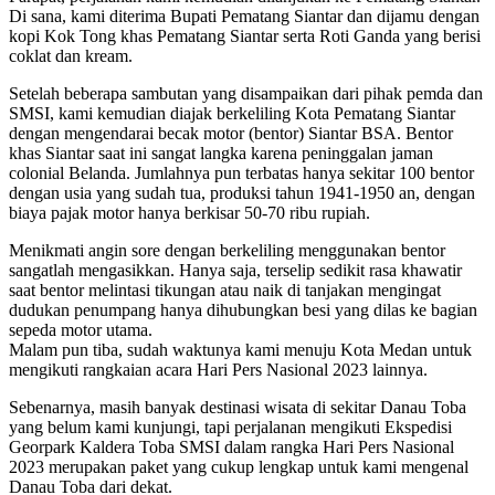
Di sana, kami diterima Bupati Pematang Siantar dan dijamu dengan
kopi Kok Tong khas Pematang Siantar serta Roti Ganda yang berisi
coklat dan kream.
Setelah beberapa sambutan yang disampaikan dari pihak pemda dan
SMSI, kami kemudian diajak berkeliling Kota Pematang Siantar
dengan mengendarai becak motor (bentor) Siantar BSA. Bentor
khas Siantar saat ini sangat langka karena peninggalan jaman
colonial Belanda. Jumlahnya pun terbatas hanya sekitar 100 bentor
dengan usia yang sudah tua, produksi tahun 1941-1950 an, dengan
biaya pajak motor hanya berkisar 50-70 ribu rupiah.
Menikmati angin sore dengan berkeliling menggunakan bentor
sangatlah mengasikkan. Hanya saja, terselip sedikit rasa khawatir
saat bentor melintasi tikungan atau naik di tanjakan mengingat
dudukan penumpang hanya dihubungkan besi yang dilas ke bagian
sepeda motor utama.
Malam pun tiba, sudah waktunya kami menuju Kota Medan untuk
mengikuti rangkaian acara Hari Pers Nasional 2023 lainnya.
Sebenarnya, masih banyak destinasi wisata di sekitar Danau Toba
yang belum kami kunjungi, tapi perjalanan mengikuti Ekspedisi
Georpark Kaldera Toba SMSI dalam rangka Hari Pers Nasional
2023 merupakan paket yang cukup lengkap untuk kami mengenal
Danau Toba dari dekat.