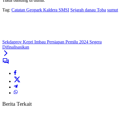
Tiada banding di dunia.
Tag:
Catatan Geopark Kaldera SMSI
Sejarah danau Toba
sumut
Sekdaprov Kepri Imbau Persiapan Pemilu 2024 Segera
Difinalisasikan
Berita Terkait