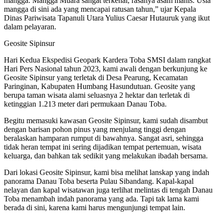
mangga. Mangga Muara sangat terkenal, rasanya asam manis. Usia
mangga di sini ada yang mencapai ratusan tahun,” ujar Kepala
Dinas Pariwisata Tapanuli Utara Yulius Caesar Hutauruk yang ikut
dalam pelayaran.
Geosite Sipinsur
Hari Kedua Ekspedisi Geopark Kardera Toba SMSI dalam rangkat
Hari Pers Nasional tahun 2023, kami awali dengan berkunjung ke
Geosite Sipinsur yang terletak di Desa Pearung, Kecamatan
Paringinan, Kabupaten Humbang Hasundutuan. Geosite yang
berupa taman wisata alami seluasnya 2 hektar dan terletak di
ketinggian 1.213 meter dari permukaan Danau Toba.
Begitu memasuki kawasan Geosite Sipinsur, kami sudah disambut
dengan barisan pohon pinus yang menjulang tinggi dengan
beralaskan hamparan rumput di bawahnya. Sangat asri, sehingga
tidak heran tempat ini sering dijadikan tempat pertemuan, wisata
keluarga, dan bahkan tak sedikit yang melakukan ibadah bersama.
Dari lokasi Geosite Sipinsur, kami bisa melihat lanskap yang indah
panorama Danau Toba beserta Pulau Sibandang. Kapal-kapal
nelayan dan kapal wisatawan juga terlihat melintas di tengah Danau
Toba menambah indah panorama yang ada. Tapi tak lama kami
berada di sini, karena kami harus mengunjungi tempat lain.