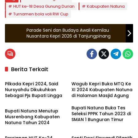
HUT ke-18 Desa Gunung Durian
Kabupaten Natuna
Turnamen bola voli RW Cup
Parade Seni dan Budaya Awali Kemilau
Nusantara Kepri 2026 di Tanjungpinang
Berita Terkait
Kepulauan Riau
Zona Kepri
Pilkada Kepri 2024, Said
Wagub Kepri Buka MTQ Ke
Nursyahdu Dikukuhkan
XI 2024 Kabupaten Natuna
Sebagai Pjs Bupati Lingga
di Halaman Masjid Agung
Advertorial
Bupati Natuna Buka Tes
Bupati Natuna Menutup
Seleksi PPPK Tahun 2023 di
Musrenbang Kabupaten
SMAN 1 Bunguran Timur
Natuna Tahun 2024
Zona Kepri
Natuna