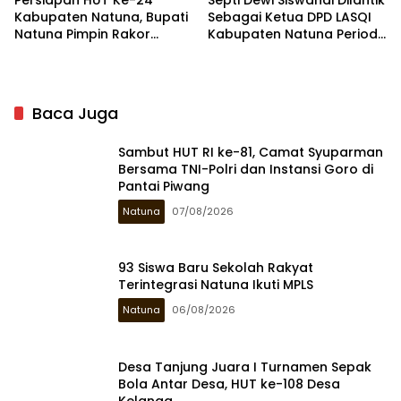
Persiapan HUT Ke-24
Septi Dewi Siswandi Dilantik
Kabupaten Natuna, Bupati
Sebagai Ketua DPD LASQI
Natuna Pimpin Rakor
Kabupaten Natuna Periode
Bersama OPD
2023-2028
Baca Juga
Sambut HUT RI ke-81, Camat Syuparman
Bersama TNI-Polri dan Instansi Goro di
Pantai Piwang
Natuna
07/08/2026
93 Siswa Baru Sekolah Rakyat
Terintegrasi Natuna Ikuti MPLS
Natuna
06/08/2026
Desa Tanjung Juara I Turnamen Sepak
Bola Antar Desa, HUT ke-108 Desa
Kelanga