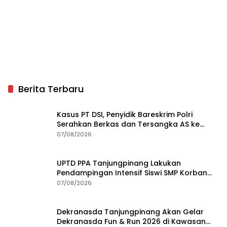
Berita Terbaru
Kasus PT DSI, Penyidik Bareskrim Polri
Serahkan Berkas dan Tersangka AS ke
Kejari Depok
07/08/2026
UPTD PPA Tanjungpinang Lakukan
Pendampingan Intensif Siswi SMP Korban
Asusila
07/08/2026
Dekranasda Tanjungpinang Akan Gelar
Dekranasda Fun & Run 2026 di Kawasan