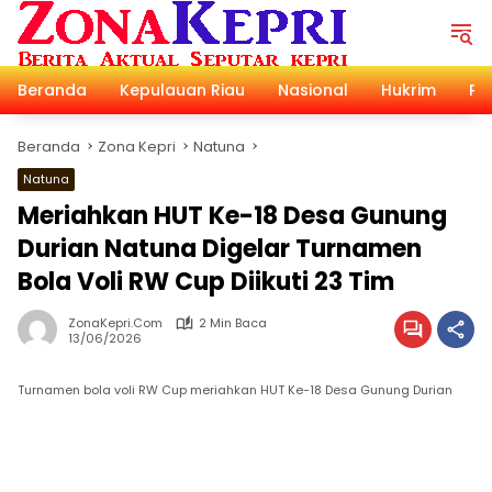
Langsung
ke
konten
Beranda
Kepulauan Riau
Nasional
Hukrim
Pol
Beranda
Zona Kepri
Natuna
Natuna
Meriahkan HUT Ke-18 Desa Gunung
Durian Natuna Digelar Turnamen
Bola Voli RW Cup Diikuti 23 Tim
ZonaKepri.com
2 Min Baca
13/06/2026
Turnamen bola voli RW Cup meriahkan HUT Ke-18 Desa Gunung Durian