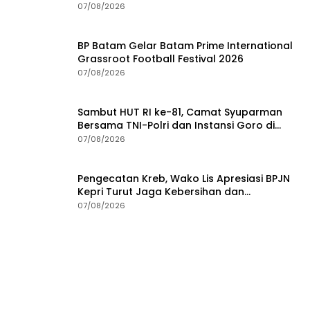
Gedung Gonggong
07/08/2026
BP Batam Gelar Batam Prime International
Grassroot Football Festival 2026
07/08/2026
Sambut HUT RI ke-81, Camat Syuparman
Bersama TNI-Polri dan Instansi Goro di
Pantai Piwang
07/08/2026
Pengecatan Kreb, Wako Lis Apresiasi BPJN
Kepri Turut Jaga Kebersihan dan
Keindahan Ruas Jalan
07/08/2026