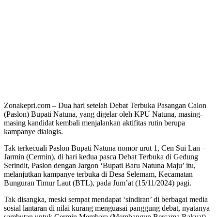
Zonakepri.com – Dua hari setelah Debat Terbuka Pasangan Calon
(Paslon) Bupati Natuna, yang digelar oleh KPU Natuna, masing-
masing kandidat kembali menjalankan aktifitas rutin berupa
kampanye dialogis.
Tak terkecuali Paslon Bupati Natuna nomor urut 1, Cen Sui Lan –
Jarmin (Cermin), di hari kedua pasca Debat Terbuka di Gedung
Serindit, Paslon dengan Jargon ‘Bupati Baru Natuna Maju’ itu,
melanjutkan kampanye terbuka di Desa Selemam, Kecamatan
Bunguran Timur Laut (BTL), pada Jum’at (15/11/2024) pagi.
Tak disangka, meski sempat mendapat ‘sindiran’ di berbagai media
sosial lantaran di nilai kurang menguasai panggung debat, nyatanya
sambutan untuk Cermin Membara (Membangun Bersama Rakyat)