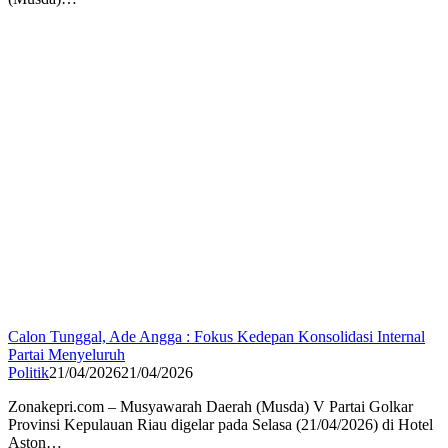
Calon Tunggal, Ade Angga : Fokus Kedepan Konsolidasi Internal
Partai Menyeluruh
Politik
21/04/2026
21/04/2026
Zonakepri.com – Musyawarah Daerah (Musda) V Partai Golkar
Provinsi Kepulauan Riau digelar pada Selasa (21/04/2026) di Hotel
Aston…