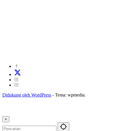
©
2024
zonakepri.com |
Tentang Kami
|
Redaksi
|
Disclaimer
|
Kode Perilaku Perusahaan Pers
|
Pedoman Media Cyber
|
Visi Misi
|
Kode Etik Jurnalistik
|
Pedoman Pemberitaan Ramah Anak
Didukung oleh WordPress
-
Tema: wpmedia.
×