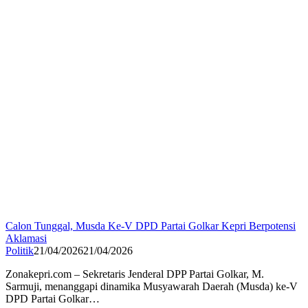
Calon Tunggal, Musda Ke-V DPD Partai Golkar Kepri Berpotensi
Aklamasi
Politik
21/04/2026
21/04/2026
Zonakepri.com – Sekretaris Jenderal DPP Partai Golkar, M.
Sarmuji, menanggapi dinamika Musyawarah Daerah (Musda) ke-V
DPD Partai Golkar…