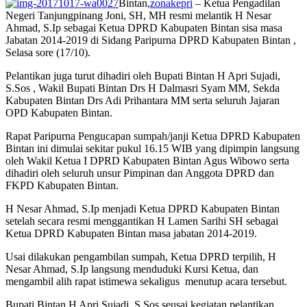
Bintan,
zonakepri
– Ketua Pengadilan
Negeri Tanjungpinang Joni, SH, MH resmi melantik H Nesar
Ahmad, S.Ip sebagai Ketua DPRD Kabupaten Bintan sisa masa
Jabatan 2014-2019 di Sidang Paripurna DPRD Kabupaten Bintan ,
Selasa sore (17/10).
Pelantikan juga turut dihadiri oleh Bupati Bintan H Apri Sujadi,
S.Sos , Wakil Bupati Bintan Drs H Dalmasri Syam MM, Sekda
Kabupaten Bintan Drs Adi Prihantara MM serta seluruh Jajaran
OPD Kabupaten Bintan.
Rapat Paripurna Pengucapan sumpah/janji Ketua DPRD Kabupaten
Bintan ini dimulai sekitar pukul 16.15 WIB yang dipimpin langsung
oleh Wakil Ketua I DPRD Kabupaten Bintan Agus Wibowo serta
dihadiri oleh seluruh unsur Pimpinan dan Anggota DPRD dan
FKPD Kabupaten Bintan.
H Nesar Ahmad, S.Ip menjadi Ketua DPRD Kabupaten Bintan
setelah secara resmi menggantikan H Lamen Sarihi SH sebagai
Ketua DPRD Kabupaten Bintan masa jabatan 2014-2019.
Usai dilakukan pengambilan sumpah, Ketua DPRD terpilih, H
Nesar Ahmad, S.Ip langsung menduduki Kursi Ketua, dan
mengambil alih rapat istimewa sekaligus menutup acara tersebut.
Bupati Bintan H Apri Sujadi, S.Sos seusai kegiatan pelantikan