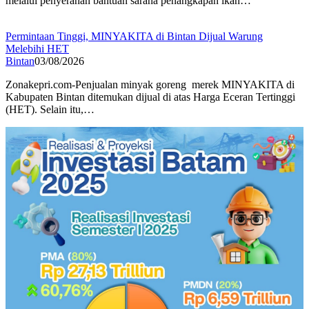
melalui penyerahan bantuan sarana penangkapan ikan…
Permintaan Tinggi, MINYAKITA di Bintan Dijual Warung
Melebihi HET
Bintan
03/08/2026
Zonakepri.com-Penjualan minyak goreng merek MINYAKITA di
Kabupaten Bintan ditemukan dijual di atas Harga Eceran Tertinggi
(HET). Selain itu,…