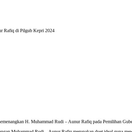
Rafiq di Pilgub Kepri 2024
 memenangkan H. Muhammad Rudi – Aunur Rafiq pada Pemilihan Gube
sangan Muhammad Rudi – Aunur Rafiq merupakan duet ideal guna mew