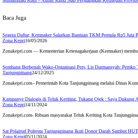
Muhammad Rudi – Aunur Rafiq Siap Perjuangkan Kemajuan Provins
Baca Juga
Segera Daftar, Kemnaker Salurkan Bantuan TKM Pemula Rp5 Juta 
Zona Kepri
16/05/2026
Zonakepri.com — Kementerian Ketenagakerjaan (Kemnaker) membuk
Sembang Berbenah Wako-Organisasi Pers, Lis Darmansyah: Pemko 
Tanjungpinang
24/12/2025
Zonakepri.com– Pemerintah Kota Tanjungpinang melalui Dinas Kom
Kampanye Dialogis di Teluk Keriting, Tukang Ojek : Saya Dukung
Zona Kepri
14/11/2024
Zonakepri.com- Ribuan masyarakat Teluk Keriting Kota Tanjungpin
Sat Polairud Polresta Tanjungpinang Ikuti Donor Darah Sambut HUT
Zona Kepri
05/11/2024