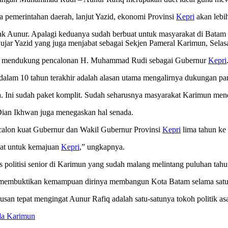
 pemerintahan daerah, lanjut Yazid, ekonomi Provinsi
Kepri
akan lebi
 Aunur. Apalagi keduanya sudah berbuat untuk masyarakat di Batam 
 ujar Yazid yang juga menjabat sebagai Sekjen Pameral Karimun, Selas
dah mendukung pencalonan H. Muhammad Rudi sebagai Gubernur
Kepri
am 10 tahun terakhir adalah alasan utama mengalirnya dukungan pa
Ini sudah paket komplit. Sudah seharusnya masyarakat Karimun menduk
ian Ikhwan juga menegaskan hal senada.
alon kuat Gubernur dan Wakil Gubernur Provinsi
Kepri
lima tahun ke
kat untuk kemajuan
Kepri
,” ungkapnya.
us politisi senior di Karimun yang sudah malang melintang puluhan tahu
 membuktikan kemampuan dirinya membangun Kota Batam selama satu 
n tepat mengingat Aunur Rafiq adalah satu-satunya tokoh politik asal
a Karimun