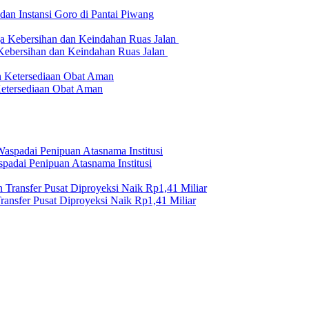
n Instansi Goro di Pantai Piwang
 Kebersihan dan Keindahan Ruas Jalan
etersediaan Obat Aman
adai Penipuan Atasnama Institusi
nsfer Pusat Diproyeksi Naik Rp1,41 Miliar
erilaku Perusahaan Pers
|
Pedoman Media Cyber
|
Visi Misi
|
Kode Eti