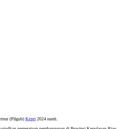
rnur (Pilgub)
Kepri
2024 nanti.
ujudkan pemerataan pembangunan di Provinsi Kepulauan Riau.