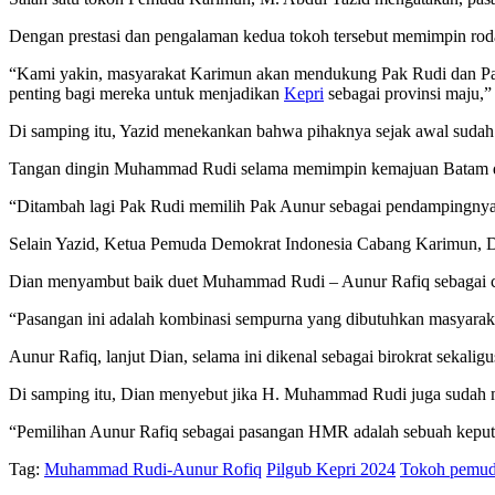
Dengan prestasi dan pengalaman kedua tokoh tersebut memimpin roda
“Kami yakin, masyarakat Karimun akan mendukung Pak Rudi dan Pak
penting bagi mereka untuk menjadikan
Kepri
sebagai provinsi maju,”
Di samping itu, Yazid menekankan bahwa pihaknya sejak awal su
Tangan dingin Muhammad Rudi selama memimpin kemajuan Batam dal
“Ditambah lagi Pak Rudi memilih Pak Aunur sebagai pendampingnya. 
Selain Yazid, Ketua Pemuda Demokrat Indonesia Cabang Karimun, D
Dian menyambut baik duet Muhammad Rudi – Aunur Rafiq sebagai c
“Pasangan ini adalah kombinasi sempurna yang dibutuhkan masyara
Aunur Rafiq, lanjut Dian, selama ini dikenal sebagai birokrat sekalig
Di samping itu, Dian menyebut jika H. Muhammad Rudi juga sudah
“Pemilihan Aunur Rafiq sebagai pasangan HMR adalah sebuah keputusa
Tag:
Muhammad Rudi-Aunur Rofiq
Pilgub Kepri 2024
Tokoh pemud