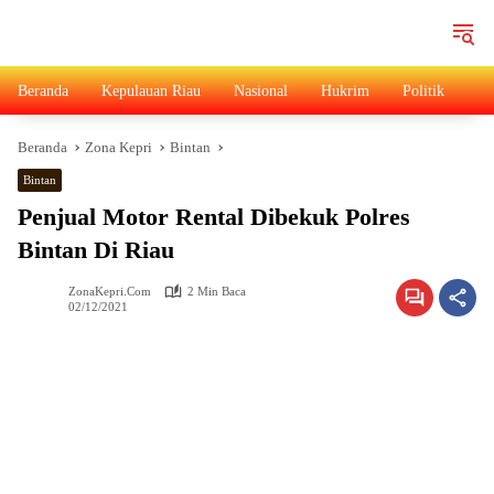
Langsung
ke
konten
Beranda
Kepulauan Riau
Nasional
Hukrim
Politik
Ad
Beranda
Zona Kepri
Bintan
Bintan
Penjual Motor Rental Dibekuk Polres
Bintan Di Riau
ZonaKepri.com
2 Min Baca
02/12/2021