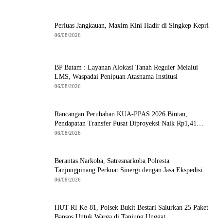
Perluas Jangkauan, Maxim Kini Hadir di Singkep Kepri
06/08/2026
BP Batam : Layanan Alokasi Tanah Reguler Melalui
LMS, Waspadai Penipuan Atasnama Institusi
06/08/2026
Rancangan Perubahan KUA-PPAS 2026 Bintan,
Pendapatan Transfer Pusat Diproyeksi Naik Rp1,41
Miliar
06/08/2026
Berantas Narkoba, Satresnarkoba Polresta
Tanjungpinang Perkuat Sinergi dengan Jasa Ekspedisi
06/08/2026
HUT RI Ke-81, Polsek Bukit Bestari Salurkan 25 Paket
Bansos Untuk Warga di Tanjung Unggat