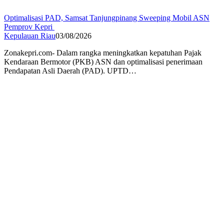
Optimalisasi PAD, Samsat Tanjungpinang Sweeping Mobil ASN
Pemprov Kepri
Kepulauan Riau
03/08/2026
Zonakepri.com- Dalam rangka meningkatkan kepatuhan Pajak
Kendaraan Bermotor (PKB) ASN dan optimalisasi penerimaan
Pendapatan Asli Daerah (PAD). UPTD…