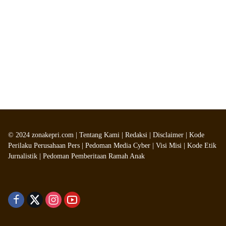
©
2024
zonakepri.com |
Tentang Kami
|
Redaksi
|
Disclaimer
|
Kode
Perilaku Perusahaan Pers
|
Pedoman Media Cyber
|
Visi Misi
|
Kode Etik
Jurnalistik
|
Pedoman Pemberitaan Ramah Anak