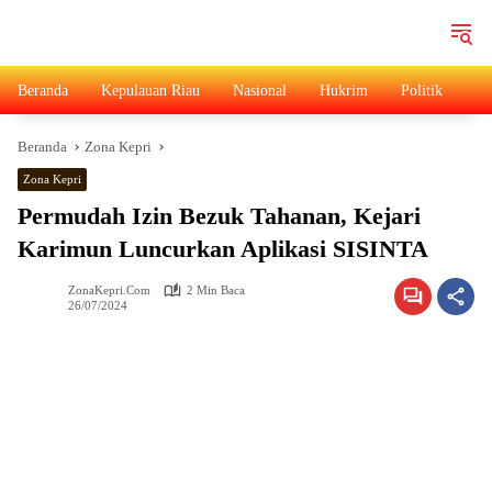
Langsung
ke
konten
Beranda
Kepulauan Riau
Nasional
Hukrim
Politik
Ad
Beranda
Zona Kepri
Zona Kepri
Permudah Izin Bezuk Tahanan, Kejari
Karimun Luncurkan Aplikasi SISINTA
ZonaKepri.com
2 Min Baca
26/07/2024