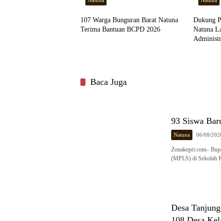
Natuna
Natuna
107 Warga Bunguran Barat Natuna
Dukung Pe
Terima Bantuan BCPD 2026
Natuna La
Administ
Baca Juga
93 Siswa Bar
Natuna
06/08/202
Zonakepri.com– Bupa
(MPLS) di Sekolah R
Desa Tanjung
108 Desa Kel