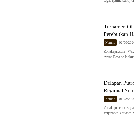
tugas (purna bakti) u
Turnamen Ola
Perebutkan H
Natuna
02/08/202
Zonakepri.com– Waki
Antar Desa se-Kabu
Delapan Putr
Regional Sum
Natuna
01/08/202
Zonakepri.com-Bupat
Wijanarko Varianto,