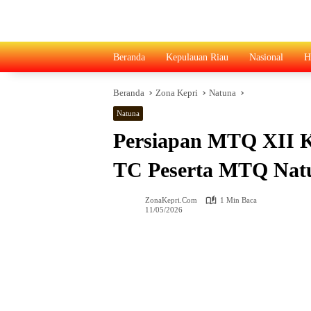
Langsung
ke
konten
Beranda
Kepulauan Riau
Nasional
H
Beranda
Zona Kepri
Natuna
Natuna
Persiapan MTQ XII K
TC Peserta MTQ Nat
ZonaKepri.com
1 Min Baca
11/05/2026