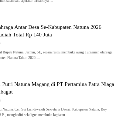
ntuk salah satu aparatur terbaiknya,…
hraga Antar Desa Se-Kabupaten Natuna 2026
adiah Total Rp 140 Juta
6
l Bupati Natuna, Jarmin, SE, secara resmi membuka ajang Turnamen olahraga
paten Natuna Tahun 2026….
a Putri Natuna Magang di PT Pertamina Patra Niaga
bagut
6
i Natuna, Cen Sui Lan diwakili Sekretaris Daerah Kabupaten Natuna, Boy
 S.E., menghadiri sekaligus membuka kegiatan…