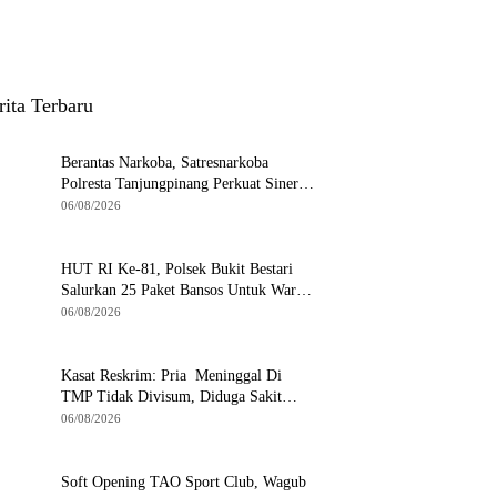
rita Terbaru
Berantas Narkoba, Satresnarkoba
Polresta Tanjungpinang Perkuat Sinergi
dengan Jasa Ekspedisi
06/08/2026
HUT RI Ke-81, Polsek Bukit Bestari
Salurkan 25 Paket Bansos Untuk Warga
di Tanjung Unggat
06/08/2026
Kasat Reskrim: Pria Meninggal Di
TMP Tidak Divisum, Diduga Sakit
Jantung
06/08/2026
Soft Opening TAO Sport Club, Wagub