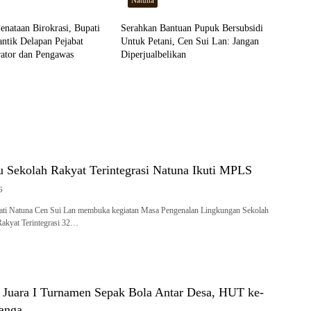
Natuna
nataan Birokrasi, Bupati
Serahkan Bantuan Pupuk Bersubsidi
ntik Delapan Pejabat
Untuk Petani, Cen Sui Lan: Jangan
rator dan Pengawas
Diperjualbelikan
u Sekolah Rakyat Terintegrasi Natuna Ikuti MPLS
6
ti Natuna Cen Sui Lan membuka kegiatan Masa Pengenalan Lingkungan Sekolah
akyat Terintegrasi 32…
 Juara I Turnamen Sepak Bola Antar Desa, HUT ke-
anga