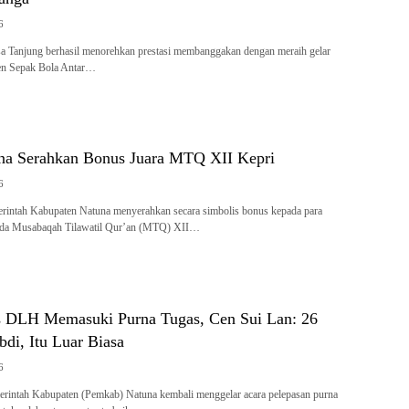
6
a Tanjung berhasil menorehkan prestasi membanggakan dengan meraih gelar
en Sepak Bola Antar…
na Serahkan Bonus Juara MTQ XII Kepri
6
rintah Kabupaten Natuna menyerahkan secara simbolis bonus kepada para
 pada Musabaqah Tilawatil Qur’an (MTQ) XII…
 DLH Memasuki Purna Tugas, Cen Sui Lan: 26
di, Itu Luar Biasa
6
rintah Kabupaten (Pemkab) Natuna kembali menggelar acara pelepasan purna