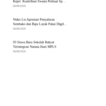
Kepri: Kontribusi Swasta Perkuat Sport
Tourism di Batam
06/08/2026
Wako Lis Apresiasi Penyaluran
Sembako dan Baju Layak Pakai Digelar
KUA Tanjungpinang Timur
06/08/2026
93 Siswa Baru Sekolah Rakyat
Terintegrasi Natuna Ikuti MPLS
06/08/2026