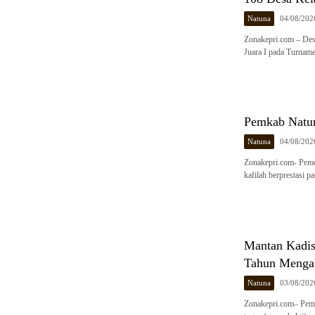
Natuna
04/08/202
Zonakepri.com – Des
Juara I pada Turnam
Pemkab Natu
Natuna
04/08/202
Zonakepri.com- Peme
kafilah berprestasi
Mantan Kadis
Tahun Mengab
Natuna
03/08/202
Zonakepri.com– Peme