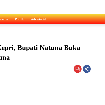
ukrim
Politik
Advertorial
epri, Bupati Natuna Buka
una