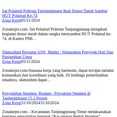
Sat Polairud Polresta Tanjungpinang Ikuti Donor Darah Sambut
HUT Polairud Ke-74
Zona Kepri
05/11/2024
Zonakepri.com- Sat Polairud Polresta Tanjungpinang mengikuti
kegiatan donor darah dalam rangka menyambut HUT Polairud ke-
74, di Kantor PMI…
Silaturahmi Bersama ASN, Marlin : Silaturahmi Penyejuk Hati Dan
Panjangkan Umur
Zona Kepri
05/11/2024
Zonakepri.com-Suasana kerja yang harmonis, dapat tercipta melalui
komunikasi dan koordinasi yang baik. Di lembaga pemerintahan
misalnya, silaturahmi dapat…
Penyuluhan Stunting, Rustam : Prevalensi Stunting di
Tanjungpinang 15,2 Persen
Zona Kepri
31/10/2024
31/10/2024
Zonakepri.com – Kecamatan Tanjungpinang Timur melaksanakan
kegiatan penyuluhan bertajuk “Kecamatan Peduli Stunting”