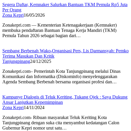
Segera Daftar, Kemnaker Salurkan Bantuan TKM Pemula Rp5 Juta
Per Orang
Zona Kepri
16/05/2026
Zonakepri.com — Kementerian Ketenagakerjaan (Kemnaker)
membuka pendaftaran Bantuan Tenaga Kerja Mandiri (TKM)
Pemula Tahun 2026 sebagai bagian dari…
Sembang Berbenah Wako-Organisasi Pers, Lis Darmansyah: Pemko
Terima Masukan Dan Kritik
Tanjungpinang
24/12/2025
Zonakepri.com– Pemerintah Kota Tanjungpinang melalui Dinas
Komunikasi dan Informatika (Diskominfo) menyelenggarakan
Agenda Sembang Berbenah bersama organisasi profesi dan…
Kampanye Dialogis di Teluk Keriting, Tukang Ojek : Saya Dukung
Ansar Lanjutkan Kepemimpinan
Zona Kepri
14/11/2024
Zonakepri.com- Ribuan masyarakat Teluk Keriting Kota
Tanjungpinang dengan suka cita menyambut kedatangan Calon
Gubernur Kepri nomor urut satu…