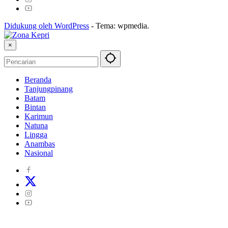
Didukung oleh WordPress
-
Tema: wpmedia.
×
Beranda
Tanjungpinang
Batam
Bintan
Karimun
Natuna
Lingga
Anambas
Nasional