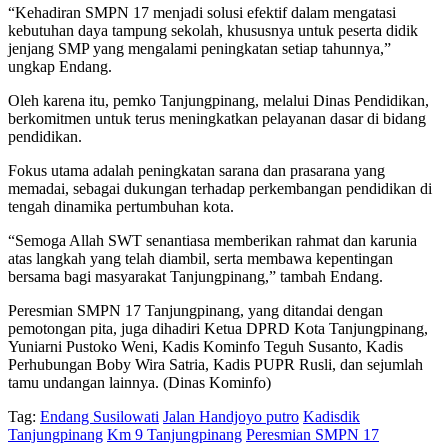
“Kehadiran SMPN 17 menjadi solusi efektif dalam mengatasi
kebutuhan daya tampung sekolah, khususnya untuk peserta didik
jenjang SMP yang mengalami peningkatan setiap tahunnya,”
ungkap Endang.
Oleh karena itu, pemko Tanjungpinang, melalui Dinas Pendidikan,
berkomitmen untuk terus meningkatkan pelayanan dasar di bidang
pendidikan.
Fokus utama adalah peningkatan sarana dan prasarana yang
memadai, sebagai dukungan terhadap perkembangan pendidikan di
tengah dinamika pertumbuhan kota.
“Semoga Allah SWT senantiasa memberikan rahmat dan karunia
atas langkah yang telah diambil, serta membawa kepentingan
bersama bagi masyarakat Tanjungpinang,” tambah Endang.
Peresmian SMPN 17 Tanjungpinang, yang ditandai dengan
pemotongan pita, juga dihadiri Ketua DPRD Kota Tanjungpinang,
Yuniarni Pustoko Weni, Kadis Kominfo Teguh Susanto, Kadis
Perhubungan Boby Wira Satria, Kadis PUPR Rusli, dan sejumlah
tamu undangan lainnya. (Dinas Kominfo)
Tag:
Endang Susilowati
Jalan Handjoyo putro
Kadisdik
Tanjungpinang
Km 9 Tanjungpinang
Peresmian SMPN 17