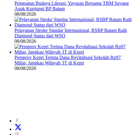
Penguatan Budaya Literasi, Yayasan Bersama TBM Sayang
Anak Kunjungi BP Batam
08/08/2026
Pelayanan Stroke Standar Internasional, RSBP Batam Raih
Diamond Status dari WSO
08/08/2026
Pemprov Kepri Terima Dana Revitalisasi Sekolah Rp97
Miliar, Jangkau Wilayah 3T di Kepri
08/08/2026
©
2024
zonakepri.com |
Tentang Kami
|
Redaksi
|
Disclaimer
|
Kode Perilaku Perusahaan Pers
|
Pedoman Media Cyber
|
Visi Misi
|
Kode Etik Jurnalistik
|
Pedoman Pemberitaan Ramah Anak