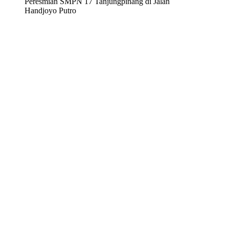
Peresmian SMPN 17 Tanjungpinang di Jalan
Handjoyo Putro