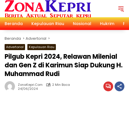
Langsung
ke
konten
Beranda
Kepulauan Riau
Nasional
Hukrim
Pol
Beranda
Advertorial
Advertorial
Kepulauan Riau
Pilgub Kepri 2024, Relawan Milenial
dan Gen Z di Karimun Siap Dukung H.
Muhammad Rudi
ZonaKepri.com
2 Min Baca
24/06/2024