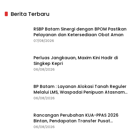
Berita Terbaru
RSBP Batam Sinergi dengan BPOM Pastikan
Pelayanan dan Ketersediaan Obat Aman
07/08/2026
Perluas Jangkauan, Maxim Kini Hadir di
Singkep Kepri
06/08/2026
BP Batam : Layanan Alokasi Tanah Reguler
Melalui LMS, Waspadai Penipuan Atasnama
Institusi
06/08/2026
Rancangan Perubahan KUA-PPAS 2026
Bintan, Pendapatan Transfer Pusat
Diproyeksi Naik Rp1,41 Miliar
06/08/2026