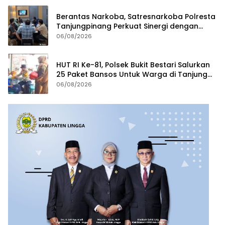
Berantas Narkoba, Satresnarkoba Polresta
Tanjungpinang Perkuat Sinergi dengan
Jasa Ekspedisi
06/08/2026
HUT RI Ke-81, Polsek Bukit Bestari Salurkan
25 Paket Bansos Untuk Warga di Tanjung
Unggat
06/08/2026