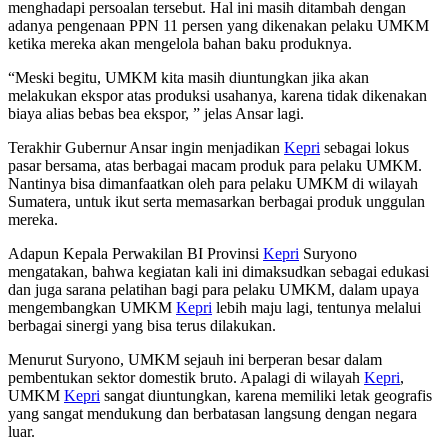
menghadapi persoalan tersebut. Hal ini masih ditambah dengan
adanya pengenaan PPN 11 persen yang dikenakan pelaku UMKM
ketika mereka akan mengelola bahan baku produknya.
“Meski begitu, UMKM kita masih diuntungkan jika akan
melakukan ekspor atas produksi usahanya, karena tidak dikenakan
biaya alias bebas bea ekspor, ” jelas Ansar lagi.
Terakhir Gubernur Ansar ingin menjadikan
Kepri
sebagai lokus
pasar bersama, atas berbagai macam produk para pelaku UMKM.
Nantinya bisa dimanfaatkan oleh para pelaku UMKM di wilayah
Sumatera, untuk ikut serta memasarkan berbagai produk unggulan
mereka.
Adapun Kepala Perwakilan BI Provinsi
Kepri
Suryono
mengatakan, bahwa kegiatan kali ini dimaksudkan sebagai edukasi
dan juga sarana pelatihan bagi para pelaku UMKM, dalam upaya
mengembangkan UMKM
Kepri
lebih maju lagi, tentunya melalui
berbagai sinergi yang bisa terus dilakukan.
Menurut Suryono, UMKM sejauh ini berperan besar dalam
pembentukan sektor domestik bruto. Apalagi di wilayah
Kepri
,
UMKM
Kepri
sangat diuntungkan, karena memiliki letak geografis
yang sangat mendukung dan berbatasan langsung dengan negara
luar.