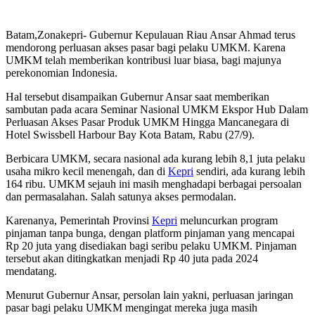
Batam,Zonakepri- Gubernur Kepulauan Riau Ansar Ahmad terus
mendorong perluasan akses pasar bagi pelaku UMKM. Karena
UMKM telah memberikan kontribusi luar biasa, bagi majunya
perekonomian Indonesia.
Hal tersebut disampaikan Gubernur Ansar saat memberikan
sambutan pada acara Seminar Nasional UMKM Ekspor Hub Dalam
Perluasan Akses Pasar Produk UMKM Hingga Mancanegara di
Hotel Swissbell Harbour Bay Kota Batam, Rabu (27/9).
Berbicara UMKM, secara nasional ada kurang lebih 8,1 juta pelaku
usaha mikro kecil menengah, dan di
Kepri
sendiri, ada kurang lebih
164 ribu. UMKM sejauh ini masih menghadapi berbagai persoalan
dan permasalahan. Salah satunya akses permodalan.
Karenanya, Pemerintah Provinsi
Kepri
meluncurkan program
pinjaman tanpa bunga, dengan platform pinjaman yang mencapai
Rp 20 juta yang disediakan bagi seribu pelaku UMKM. Pinjaman
tersebut akan ditingkatkan menjadi Rp 40 juta pada 2024
mendatang.
Menurut Gubernur Ansar, persolan lain yakni, perluasan jaringan
pasar bagi pelaku UMKM mengingat mereka juga masih