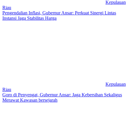
Kepulauan
Riau
Pengendalian Inflasi, Gubernur Ansar: Perkuat Sinergi Lintas
Instansi Jaga Stabilitas Harga
Kepulauan
Riau
Goro di Penyengat, Gubernur Ansar: Jaga Kebersihan Sekaligus
Merawat Kawasan bersejarah