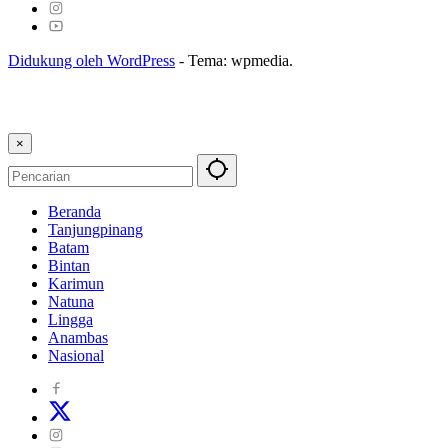
Didukung oleh WordPress
-
Tema: wpmedia.
×
Beranda
Tanjungpinang
Batam
Bintan
Karimun
Natuna
Lingga
Anambas
Nasional