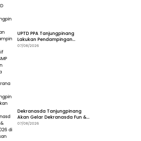
UPTD PPA Tanjungpinang
Lakukan Pendampingan
Intensif Siswi SMP Korban
07/08/2026
Asusila
Dekranasda Tanjungpinang
Akan Gelar Dekranasda Fun &
Run 2026 di Kawasan Gedung
07/08/2026
Gonggong