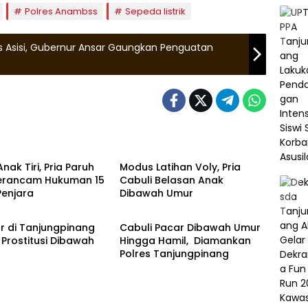
Polres Anambss
Sepeda listrik
us Asisi, Gubernur Ansar Gaungkan Penguatan
Hukrim
nak Tiri, Pria Paruh
Modus Latihan Voly, Pria
erancam Hukuman 15
Cabuli Belasan Anak
Penjara
Dibawah Umur
epri
Zona Kepri
ar di Tanjungpinang
Cabuli Pacar Dibawah Umur
Prostitusi Dibawah
Hingga Hamil, Diamankan
Polres Tanjungpinang