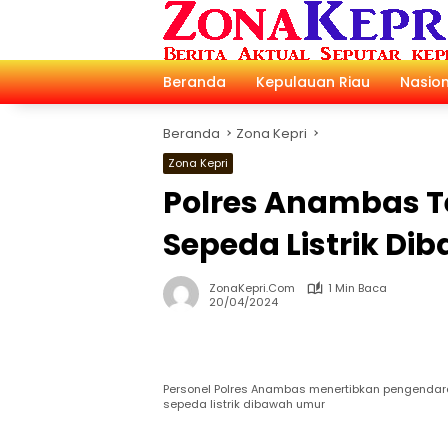
Langsung
ke
konten
Beranda
Kepulauan Riau
Nasion
Beranda
Zona Kepri
Zona Kepri
Polres Anambas T
Sepeda Listrik D
ZonaKepri.com
1 Min Baca
20/04/2024
Personel Polres Anambas menertibkan pengendar
sepeda listrik dibawah umur