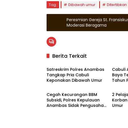
Tag:
Dibawah umur
Ditertibkan
Peresmian Gereja St. Fransisk
Moderasi Beragama
Berita Terkait
Hukrim
Hukrim
Satreskrim Polres Anambas
Cabuli A
Tangkap Pria Cabuli
Baya T
Keponakan Dibawah Umur
Tahun 
Zona Kepri
Zona K
Cegah Kecurangan BBM
2 Pelaj
Subsidi, Polres Kepulauan
Korban 
Anambas Sidak Pengusaha
Umur
BBM