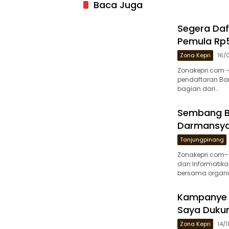
Baca Juga
Segera Daf
Pemula Rp5
Zona Kepri
16/
Zonakepri.com 
pendaftaran Ba
bagian dari…
Sembang Be
Darmansyah
Tanjungpinang
Zonakepri.com–
dan Informatik
bersama organis
Kampanye Di
Saya Duku
Zona Kepri
14/