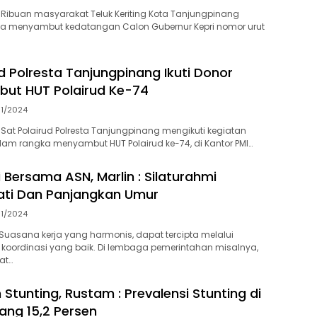
Ribuan masyarakat Teluk Keriting Kota Tanjungpinang
ta menyambut kedatangan Calon Gubernur Kepri nomor urut
d Polresta Tanjungpinang Ikuti Donor
ut HUT Polairud Ke-74
11/2024
Sat Polairud Polresta Tanjungpinang mengikuti kegiatan
am rangka menyambut HUT Polairud ke-74, di Kantor PMI…
 Bersama ASN, Marlin : Silaturahmi
ati Dan Panjangkan Umur
11/2024
uasana kerja yang harmonis, dapat tercipta melalui
koordinasi yang baik. Di lembaga pemerintahan misalnya,
at…
Stunting, Rustam : Prevalensi Stunting di
ang 15,2 Persen