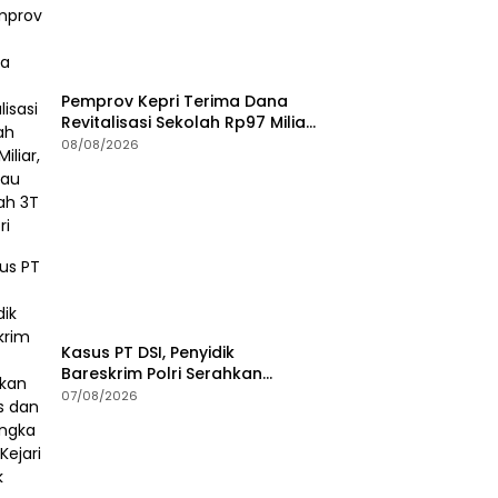
Pemprov Kepri Terima Dana
Revitalisasi Sekolah Rp97 Miliar,
Jangkau Wilayah 3T di Kepri
08/08/2026
Kasus PT DSI, Penyidik
Bareskrim Polri Serahkan
Berkas dan Tersangka AS ke
07/08/2026
Kejari Depok