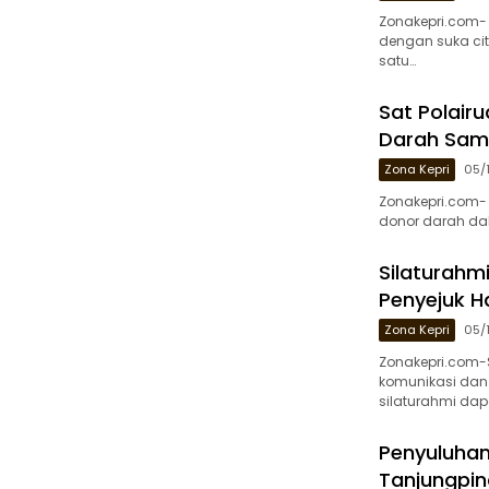
Zonakepri.com- 
dengan suka ci
satu…
Sat Polairu
Darah Samb
Zona Kepri
05/
Zonakepri.com- 
donor darah dal
Silaturahmi
Penyejuk H
Zona Kepri
05/
Zonakepri.com-S
komunikasi dan 
silaturahmi dap
Penyuluhan 
Tanjungpin