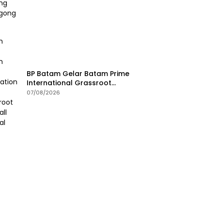
BP Batam Gelar Batam Prime
International Grassroot
Football Festival 2026
07/08/2026