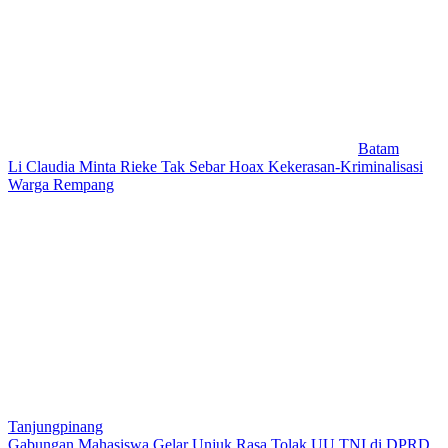
Batam
Li Claudia Minta Rieke Tak Sebar Hoax Kekerasan-Kriminalisasi
Warga Rempang
Tanjungpinang
Gabungan Mahasiswa Gelar Unjuk Rasa Tolak UU TNI di DPRD