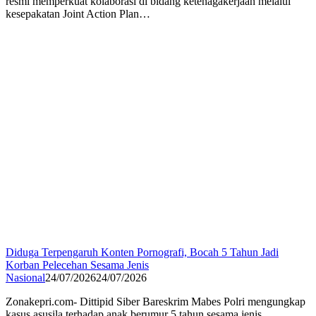
resmi memperkuat kolaborasi di bidang ketenagakerjaan melalui
kesepakatan Joint Action Plan…
Diduga Terpengaruh Konten Pornografi, Bocah 5 Tahun Jadi
Korban Pelecehan Sesama Jenis
Nasional
24/07/2026
24/07/2026
Zonakepri.com- Dittipid Siber Bareskrim Mabes Polri mengungkap
kasus asusila terhadap anak berumur 5 tahun sesama jenis.