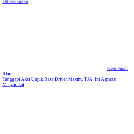
Diberlakukan
Kepulauan
Riau
Tanggapi Aksi Unjuk Rasa Driver Maxim, TJA: Ini Aspirasi
Masyarakat