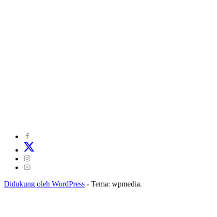
©
2024
zonakepri.com |
Tentang Kami
|
Redaksi
|
Disclaimer
|
Kode Perilaku Perusahaan Pers
|
Pedoman Media Cyber
|
Visi Misi
|
Kode Etik Jurnalistik
|
Pedoman Pemberitaan Ramah Anak
Didukung oleh WordPress
-
Tema: wpmedia.