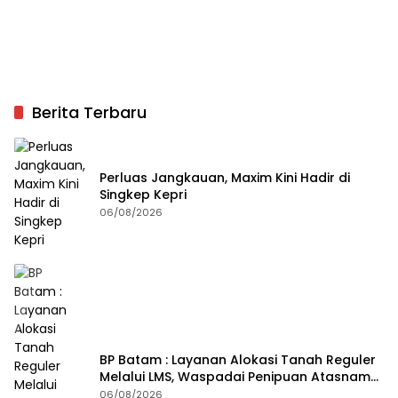
Berita Terbaru
Perluas Jangkauan, Maxim Kini Hadir di
Singkep Kepri
06/08/2026
BP Batam : Layanan Alokasi Tanah Reguler
Melalui LMS, Waspadai Penipuan Atasnama
Institusi
06/08/2026