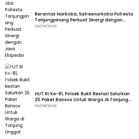
Berantas Narkoba, Satresnarkoba Polresta
Tanjungpinang Perkuat Sinergi dengan
Jasa Ekspedisi
06/08/2026
HUT RI Ke-81, Polsek Bukit Bestari Salurkan
25 Paket Bansos Untuk Warga di Tanjung
Unggat
06/08/2026