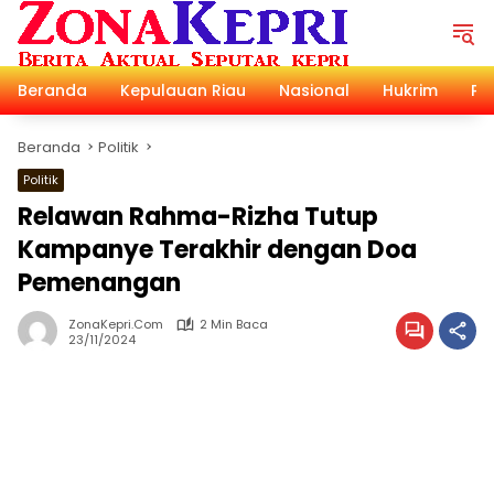
Langsung
ke
konten
Beranda
Kepulauan Riau
Nasional
Hukrim
Pol
Beranda
Politik
Politik
Relawan Rahma-Rizha Tutup
Kampanye Terakhir dengan Doa
Pemenangan
ZonaKepri.com
2 Min Baca
23/11/2024