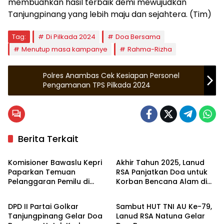
membuahkan hasil terbaik demi mewujudkan
Tanjungpinang yang lebih maju dan sejahtera. (Tim)
Tag:
Di Pilkada 2024
Doa Bersama
Menutup masa kampanye
Rahma-Rizha
Polres Anambas Cek Kesiapan Personel
Pengamanan TPS Pilkada 2024
Berita Terkait
Kepulauan Riau
Natuna
Komisioner Bawaslu Kepri
Akhir Tahun 2025, Lanud
Paparkan Temuan
RSA Panjatkan Doa untuk
Pelanggaran Pemilu di
Korban Bencana Alam di
Tanjungpinang
Natuna
Pilkada Langsung
Sumatera
DPD II Partai Golkar
Sambut HUT TNI AU Ke-79,
Tanjungpinang Gelar Doa
Lanud RSA Natuna Gelar