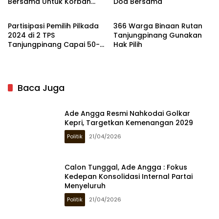
Bersama Untuk Korban
Doa Bersama
Politik
Politik
Bencana di Sumatera
Partisipasi Pemilih Pilkada
366 Warga Binaan Rutan
2024 di 2 TPS
Tanjungpinang Gunakan
Tanjungpinang Capai 50-
Hak Pilih
60 Persen
Baca Juga
Ade Angga Resmi Nahkodai Golkar
Kepri, Targetkan Kemenangan 2029
Politik
21/04/2026
Calon Tunggal, Ade Angga : Fokus
Kedepan Konsolidasi Internal Partai
Menyeluruh
Politik
21/04/2026