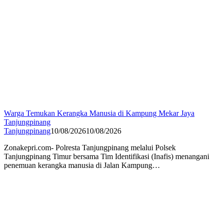
Warga Temukan Kerangka Manusia di Kampung Mekar Jaya
Tanjungpinang
Tanjungpinang
10/08/2026
10/08/2026
Zonakepri.com- Polresta Tanjungpinang melalui Polsek
Tanjungpinang Timur bersama Tim Identifikasi (Inafis) menangani
penemuan kerangka manusia di Jalan Kampung…