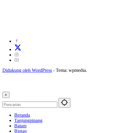
©
2024
zonakepri.com |
Tentang Kami
|
Redaksi
|
Disclaimer
|
Kode Perilaku Perusahaan Pers
|
Pedoman Media Cyber
|
Visi Misi
|
Kode Etik Jurnalistik
|
Pedoman Pemberitaan Ramah Anak
Didukung oleh WordPress
-
Tema: wpmedia.
×
Beranda
Tanjungpinang
Batam
Bintan