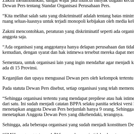
Zakmi menambahkan, sangat wajar jika muncul banyak dugaan kecuran
Dewan Pers tentang Standar Organisasi Perusahaan Pers.
“Kita melihat salah satu yang diskriminatif adalah tentang batas min
ruang seluas-luasnya untuk terjadi monopoli kebijakan oleh media ke
Zakmi mencontohkan, peraturan yang diskriminatif seperti ada organi
anggota saja.
“Ada organisasi yang anggotanya hanya delapan perusahaan dan tida
kemudian, dengan syarat dan hak istimewa tersebut mereka dapat memb
Sementara, untuk organisasi lain yang ingin mendaftar agar menjadi
ada di 15 Provinsi.
Keganjilan dan upaya menguasai Dewan pers oleh kelompok tertentu 
Pada statuta Dewan Pers disebut, setiap organisasi yang telah mem
“Sehingga organisasi tertentu yang mendapat prepilese atau hak is
dari satu. Ini sudah menjadi catatan BPPA selaku panitia seleksi ve
menetapkan anggota Dewan Pers berjumlah hanya 9 orang. Sehingga ang
menetapkan Anggota Dewan Pers yang dikehendaki, terangnya.
Sehingga, ada beberapa organisasi yang sudah menjadi konstituen De