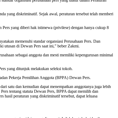
andar organisasi perusahaan pers yang diatur dalam Peraturan
da yang diskriminatif. Sejak awal, peraturan tersebut telah memberi
n Pers yang diberi hak istimewa (privilese) dengan hanya cukup 8
inyatakan memenuhi standar organsiasi Perusahaan Pers. Dan
ki utusan di Dewan Pers saat ini,” beber Zakmi.
perusahaan sebagai anggota dan mesti memiliki kepengurusan minimal
ers yang ditunjuk melakukan seleksi tokoh.
i Badan Pekerja Pemilihan Anggota (BPPA) Dewan Pers.
h dari satu dan kemudian dapat menempatkan anggotanya juga lebih
an Pers tentang statuta Dewan Pers, BPPA dapat memilih dan
asil peraturan yang diskriminatif tersebut, dapat leluasa