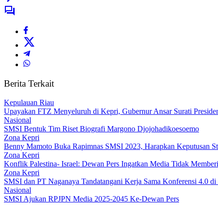
Berita Terkait
Kepulauan Riau
Upayakan FTZ Menyeluruh di Kepri, Gubernur Ansar Surati Presid
Nasional
SMSI Bentuk Tim Riset Biografi Margono Djojohadikoesoemo
Zona Kepri
Benny Mamoto Buka Rapimnas SMSI 2023, Harapkan Keputusan Str
Zona Kepri
Konflik Palestina- Israel: Dewan Pers Ingatkan Media Tidak Memberi
Zona Kepri
SMSI dan PT Naganaya Tandatangani Kerja Sama Konferensi 4.0 d
Nasional
SMSI Ajukan RPJPN Media 2025-2045 Ke-Dewan Pers