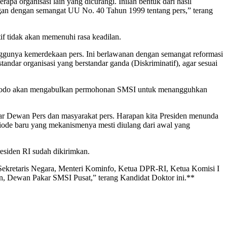
a organisasi lain yang dicurangi. Inilah bentuk dari hasil
angan dengan semangat UU No. 40 Tahun 1999 tentang pers,” terang
f tidak akan memenuhi rasa keadilan.
enggunya kemerdekaan pers. Ini berlawanan dengan semangat reformasi
ndar organisasi yang berstandar ganda (Diskriminatif), agar sesuai
Widodo akan mengabulkan permohonan SMSI untuk menangguhkan
utar Dewan Pers dan masyarakat pers. Harapan kita Presiden menunda
ode baru yang mekanismenya mesti diulang dari awal yang
siden RI sudah dikirimkan.
 Sekretaris Negara, Menteri Kominfo, Ketua DPR-RI, Ketua Komisi I
, Dewan Pakar SMSI Pusat,” terang Kandidat Doktor ini.**