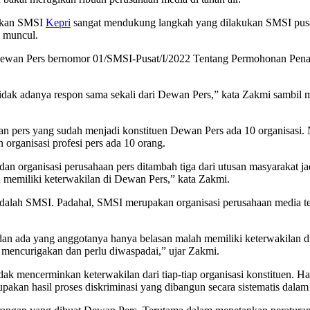
tkan SMSI
Kepri
sangat mendukung langkah yang dilakukan SMSI pusat
n muncul.
Dewan Pers bernomor 01/SMSI-Pusat/I/2022 Tentang Permohonan Pen
dak adanya respon sama sekali dari Dewan Pers,” kata Zakmi sambil 
aan pers yang sudah menjadi konstituen Dewan Pers ada 10 organisasi.
organisasi profesi pers ada 10 orang.
dan organisasi perusahaan pers ditambah tiga dari utusan masyarakat j
n memiliki keterwakilan di Dewan Pers,” kata Zakmi.
 adalah SMSI. Padahal, SMSI merupakan organisasi perusahaan media te
 dan ada yang anggotanya hanya belasan malah memiliki keterwakila
g mencurigakan dan perlu diwaspadai,” ujar Zakmi.
ak mencerminkan keterwakilan dari tiap-tiap organisasi konstituen. H
akan hasil proses diskriminasi yang dibangun secara sistematis dala