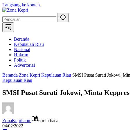
Langsung ke konten
Beranda
Kepulauan Riau
Nasional
Hukrim
Politik
Advertorial
Beranda
Zona Kepri
Kepulauan Riau
SMSI Pusat Surati Jokowi, Mi
Kepulauan Riau
SMSI Pusat Surati Jokowi, Minta Keppre
ZonaKepri.com
6 min baca
04/02/2022