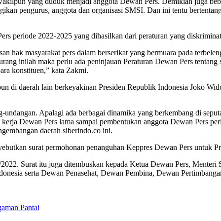
akilpun yang duduk menjadi anggota Dewan Pers. Demikian juga beberap
erugikan pengurus, anggota dan organisasi SMSI. Dan ini tentu bertent
s periode 2022-2025 yang dihasilkan dari peraturan yang diskriminati
tasan hak masyarakat pers dalam berserikat yang bermuara pada terbel
ng inilah maka perlu ada peninjauan Peraturan Dewan Pers tentang sta
ra konstituen,” kata Zakmi.
n di daerah lain berkeyakinan Presiden Republik Indonesia Joko 
dang-undangan. Apalagi ada berbagai dinamika yang berkembang di sep
 kerja Dewan Pers lama sampai pembentukan anggota Dewan Pers peri
ngembangan daerah siberindo.co ini.
yebutkan surat permohonan penanguhan Keppres Dewan Pers untuk Pre
/2022. Surat itu juga ditembuskan kepada Ketua Dewan Pers, Menteri
Indonesia serta Dewan Penasehat, Dewan Pembina, Dewan Pertimbangan
gaman Pantai