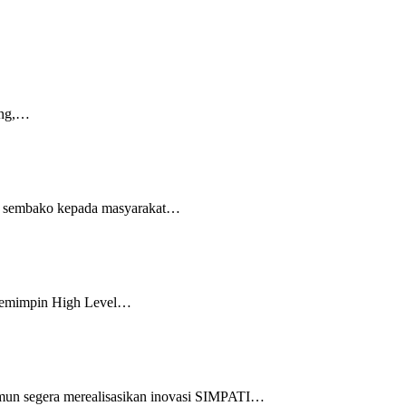
ang,…
et sembako kepada masyarakat…
 memimpin High Level…
mun segera merealisasikan inovasi SIMPATI…