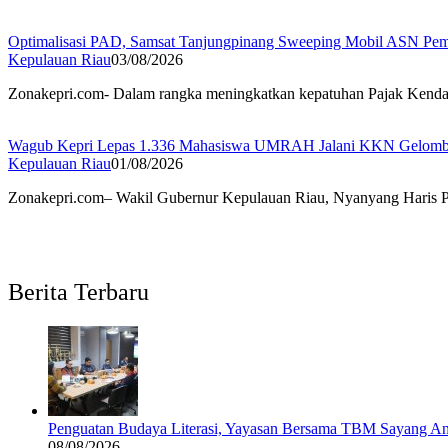
Optimalisasi PAD, Samsat Tanjungpinang Sweeping Mobil ASN Pe
Kepulauan Riau
03/08/2026
Zonakepri.com- Dalam rangka meningkatkan kepatuhan Pajak Kend
Wagub Kepri Lepas 1.336 Mahasiswa UMRAH Jalani KKN Gelomba
Kepulauan Riau
01/08/2026
Zonakepri.com– Wakil Gubernur Kepulauan Riau, Nyanyang Haris Pra
Berita Terbaru
Penguatan Budaya Literasi, Yayasan Bersama TBM Sayang A
08/08/2026