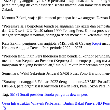
“SMSI yang anggotanya 1.716 perusahaan saja tidak ada satu orang w
peraturan yang diskriminastif dan secara material dan immaterial m
Zakmi.
Menurut Zakmi, wajar jika muncul pendapat bahwa anggota Dewan Per
“Prosesnya saja berpotensi terjadi pelanggaran hak azazi dan pemba
dan UUD serta UU No.40 tahun 1999 Tentang Pers. Karena proses cura
dengan semangat reformasi, sehingga dapat memenuhi keterwakilan pa
Kata Zakmi, pengurus dan anggota SMSI baik di Cabang
Kepri
maupu
Keppres Anggota Dewan Pers periode 2022 – 2025.
“Presiden tentu ingin Pers Indonesia tetap berada di koridor perun
menerbitkan Keputusan Presiden (Keprres) dan memperpanjang masa
transparan dan yang berkeadilan,” tutup Direktur Pemberitaan dan pe
Sementara, Wakil Sekretaris Jenderal SMSI Pusat Yono Hartono men
“Suratnya tertanggal 3 Febuari 2022 dengan nomor 47/SMSI-Pusat/II
DPR-RI, para organisasi Konstituen Dewan Pers, Para Tokoh Pers 
Tag:
SMSI
Surati presiden
Tunda pengurus dewan pers
Gesa Infrastruktur Wilayah Perbatasan, Bintan Bakal Punya SID Pen