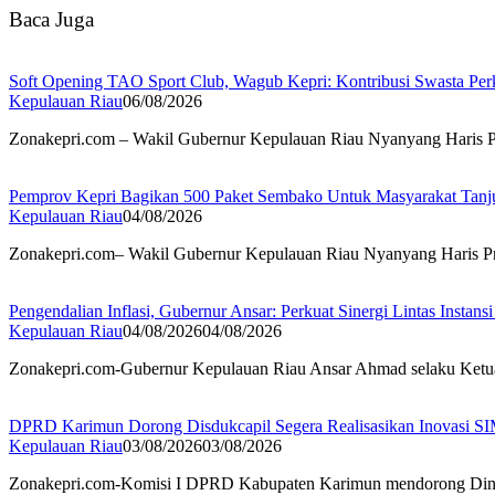
Baca Juga
Soft Opening TAO Sport Club, Wagub Kepri: Kontribusi Swasta Per
Kepulauan Riau
06/08/2026
Zonakepri.com – Wakil Gubernur Kepulauan Riau Nyanyang Haris Pr
Pemprov Kepri Bagikan 500 Paket Sembako Untuk Masyarakat Tanj
Kepulauan Riau
04/08/2026
Zonakepri.com– Wakil Gubernur Kepulauan Riau Nyanyang Haris Pr
Pengendalian Inflasi, Gubernur Ansar: Perkuat Sinergi Lintas Instansi
Kepulauan Riau
04/08/2026
04/08/2026
Zonakepri.com-Gubernur Kepulauan Riau Ansar Ahmad selaku Ketua
DPRD Karimun Dorong Disdukcapil Segera Realisasikan Inovasi
Kepulauan Riau
03/08/2026
03/08/2026
Zonakepri.com-Komisi I DPRD Kabupaten Karimun mendorong Dinas