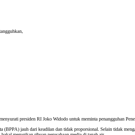
itangguhkan,
menyurati presiden RI Joko Widodo untuk meminta penangguhan Pen
 (BPPA) jauh dari keadilan dan tidak proporsional. Selain tidak men
bakal merugikan ribuan perusahaan media di tanah air.