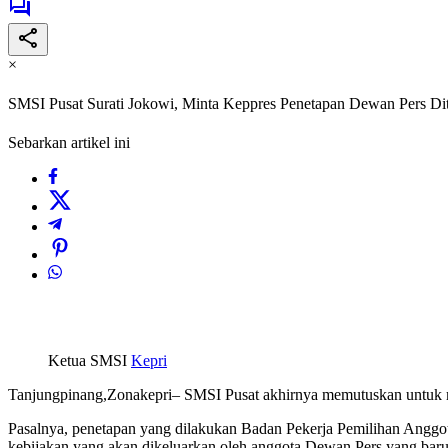
×
SMSI Pusat Surati Jokowi, Minta Keppres Penetapan Dewan Pers D
Sebarkan artikel ini
Ketua SMSI
Kepri
Tanjungpinang,Zonakepri– SMSI Pusat akhirnya memutuskan untuk 
Pasalnya, penetapan yang dilakukan Badan Pekerja Pemilihan Anggota
kebijakan yang akan dikeluarkan oleh anggota Dewan Pers yang baru 