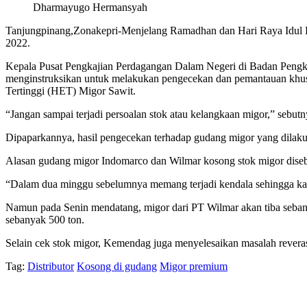
Dharmayugo Hermansyah
Tanjungpinang,Zonakepri-Menjelang Ramadhan dan Hari Raya Idul F
2022.
Kepala Pusat Pengkajian Perdagangan Dalam Negeri di Badan Peng
menginstruksikan untuk melakukan pengecekan dan pemantauan khus
Tertinggi (HET) Migor Sawit.
“Jangan sampai terjadi persoalan stok atau kelangkaan migor,” sebu
Dipaparkannya, hasil pengecekan terhadap gudang migor yang dilakuk
Alasan gudang migor Indomarco dan Wilmar kosong stok migor diseba
“Dalam dua minggu sebelumnya memang terjadi kendala sehingga k
Namun pada Senin mendatang, migor dari PT Wilmar akan tiba sebany
sebanyak 500 ton.
Selain cek stok migor, Kemendag juga menyelesaikan masalah reverasi 
Tag:
Distributor
Kosong di gudang
Migor premium