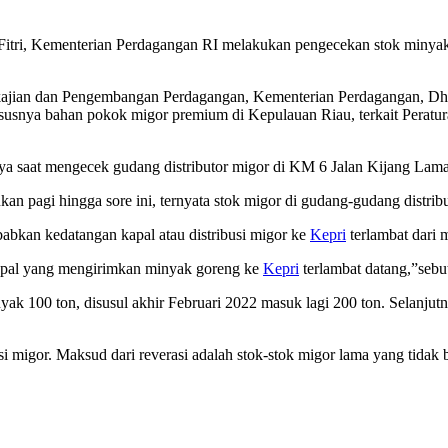
itri, Kementerian Perdagangan RI melakukan pengecekan stok minyak
kajian dan Pengembangan Perdagangan, Kementerian Perdagangan, D
usnya bahan pokok migor premium di Kepulauan Riau, terkait Peratu
tnya saat mengecek gudang distributor migor di KM 6 Jalan Kijang Lam
an pagi hingga sore ini, ternyata stok migor di gudang-gudang distr
bkan kedatangan kapal atau distribusi migor ke
Kepri
terlambat dari 
apal yang mengirimkan minyak goreng ke
Kepri
terlambat datang,”sebu
ak 100 ton, disusul akhir Februari 2022 masuk lagi 200 ton. Selanju
migor. Maksud dari reverasi adalah stok-stok migor lama yang tidak bol