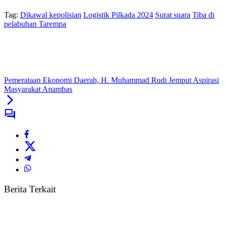
Tag:
Dikawal kepolisian
Logistik Pilkada 2024
Surat suara
Tiba di
pelabuhan Tarempa
Pemerataan Ekonomi Daerah, H. Muhammad Rudi Jemput Aspirasi
Masyarakat Anambas
Berita Terkait