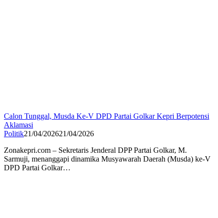
Calon Tunggal, Musda Ke-V DPD Partai Golkar Kepri Berpotensi
Aklamasi
Politik
21/04/2026
21/04/2026
Zonakepri.com – Sekretaris Jenderal DPP Partai Golkar, M.
Sarmuji, menanggapi dinamika Musyawarah Daerah (Musda) ke-V
DPD Partai Golkar…