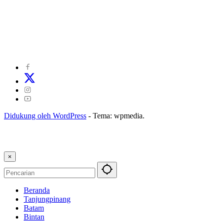
©
2024
zonakepri.com |
Tentang Kami
|
Redaksi
|
Disclaimer
|
Kode Perilaku Perusahaan Pers
|
Pedoman Media Cyber
|
Visi Misi
|
Kode Etik Jurnalistik
|
Pedoman Pemberitaan Ramah Anak
Didukung oleh WordPress
-
Tema: wpmedia.
×
Beranda
Tanjungpinang
Batam
Bintan