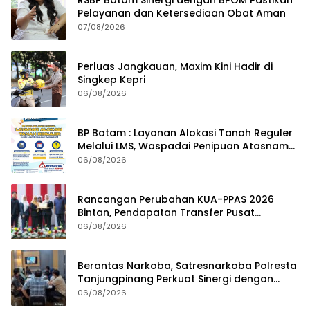
Pelayanan dan Ketersediaan Obat Aman
07/08/2026
Perluas Jangkauan, Maxim Kini Hadir di
Singkep Kepri
06/08/2026
BP Batam : Layanan Alokasi Tanah Reguler
Melalui LMS, Waspadai Penipuan Atasnama
Institusi
06/08/2026
Rancangan Perubahan KUA-PPAS 2026
Bintan, Pendapatan Transfer Pusat
Diproyeksi Naik Rp1,41 Miliar
06/08/2026
Berantas Narkoba, Satresnarkoba Polresta
Tanjungpinang Perkuat Sinergi dengan
Jasa Ekspedisi
06/08/2026