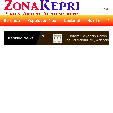
Langsung
ke
konten
Beranda
Kepulauan Riau
Nasional
Hukrim
Pol
 Maxim Kini Hadir di
BP Batam : Layanan Alokasi Tanah
Breaking News
Reguler Melalui LMS, Waspadai Penipu
Atasnama Institusi